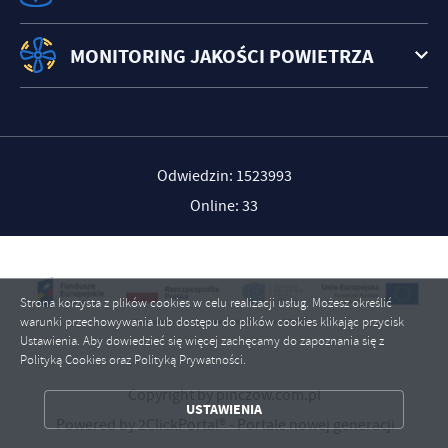
MONITORING JAKOŚCI POWIETRZA
Odwiedzin: 1523993
Online: 33
Strona korzysta z plików cookies w celu realizacji usług. Możesz określić
warunki przechowywania lub dostępu do plików cookies klikając przycisk
Ustawienia. Aby dowiedzieć się więcej zachęcamy do zapoznania się z
Polityką Cookies oraz Polityką Prywatności.
Copyright by pinczow.com.pl
ZAPISZ WYBRANE
USTAWIENIA
Powered by
2ClickPortal®
- Portale nowej generacji
ZEZWÓL NA WSZYSTKIE