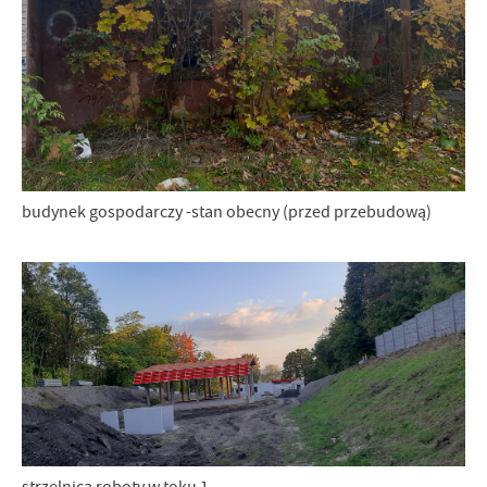
budynek gospodarczy -stan obecny (przed przebudową)