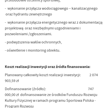
przebudowie strzelnicy sportowej,
firm będących naszymi partnerami oraz innych dostawców usług.
Firmy te działają w charakterze pośredników prezentujących nasze
- wykonanie przyłącza wodociągowego – kanalizacyjnego
treści w postaci wiadomości, ofert, komunikatów mediów
oraz hydrantu zewnętrznego
społecznościowych.
- wykonanie przyłącza energetycznego wraz z dokumentacją
projektową oraz niezbędnymi uzgodnieniami i
pozwoleniami /zgłoszeniami.
- podwyższenia wałów ochronnych,
- oświetlenie i monitoring obiektu.
Koszt realizacji inwestycji oraz źródła finansowania:
Planowany całkowity koszt realizacji inwestycji: 2 074
903,59 zł
Dofinansowanie (źródło): 747
000,00 zł dofinansowanie ze środków Funduszu Rozwoju
Kultury Fizycznej w ramach programu Sportowa Polska -
Program Rozwoju