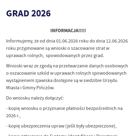
naszej strony poprzez dopasowanie jej do Twoich indywidualnych prefer
funkcjonalne i personalizacyjne pliki cookies gwarantuje dostępność więks
GRAD 2026
stronie.
Analityczne
Analityczne pliki cookies pomagają nam rozwijać się i dostosowywać do
INFORMACJA!!!!!
Cookies analityczne pozwalają na uzyskanie informacji w zakresie wyko
Więcej
internetowej, miejsca oraz częstotliwości, z jaką odwiedzane są nasze s
Informujemy, że od dnia 01.06.2026 roku do dnia 12.06.2026
pozwalają nam na ocenę naszych serwisów internetowych pod względe
roku przyjmowane są wnioski o szacowanie strat w
użytkowników. Zgromadzone informacje są przetwarzane w formie zano
Reklamowe
uprawach rolnych, spowodowanych przez grad.
zgody na analityczne pliki cookies gwarantuje dostępność wszystkich fu
Dzięki reklamowym plikom cookies prezentujemy Ci najciekawsze informa
Wnioski wraz ze zgodą na przetwarzanie danych osobowych
stronach naszych partnerów.
o oszacowanie szkód w uprawach rolnych spowodowanych
Promocyjne pliki cookies służą do prezentowania Ci naszych komunikat
wystąpieniem zjawiska dostępne są w siedzibie Urzędu
Więcej
Twoich upodobań oraz Twoich zwyczajów dotyczących przeglądanej witry
Miasta i Gminy Pińczów.
promocyjne mogą pojawić się na stronach podmiotów trzecich lub firm
partnerami oraz innych dostawców usług. Firmy te działają w charakter
Do wniosku należy dołączyć:
prezentujących nasze treści w postaci wiadomości, ofert, komunikatów
- kopię wniosku o przyznanie płatności bezpośrednich na
społecznościowych.
2026 r.,
- kopię ubezpieczenia upraw (jeśli były ubezpieczone),