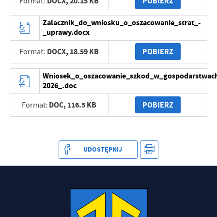
DOCX,
20.15 KB
POBIERZ
Format:
Zalacznik_do_wniosku_o_oszacowanie_strat_-
_uprawy.docx
DOCX,
18.59 KB
POBIERZ
Format:
Wniosek_o_oszacowanie_szkod_w_gospodarstwach
2026_.doc
DOC,
116.5 KB
POBIERZ
Format:
UDOSTĘPNIJ