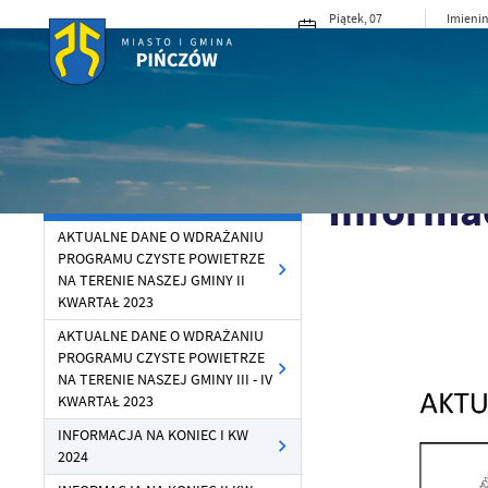
Przejdź do menu.
Przejdź do wyszukiwarki.
Przejdź do treści.
Przejdź do ustawień wielkości czcionki.
Włącz wersję kontrastową strony.
Piątek, 07
Imienin
sierpnia 2026
Konrad
23°C
Pochmurno
MIASTO I G
Powróć do:
Czyste Powietrze
Strona główna
Dla Mi
Informac
CZYSTE POWIETRZE
AKTUALNE DANE O WDRAŻANIU
PROGRAMU CZYSTE POWIETRZE
NA TERENIE NASZEJ GMINY II
KWARTAŁ 2023
AKTUALNE DANE O WDRAŻANIU
PROGRAMU CZYSTE POWIETRZE
NA TERENIE NASZEJ GMINY III - IV
KWARTAŁ 2023
INFORMACJA NA KONIEC I KW
2024