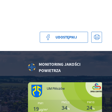
a
kom
UDOSTĘPNIJ
z
ci
MONITORING JAKOŚCI
POWIETRZA
.
a