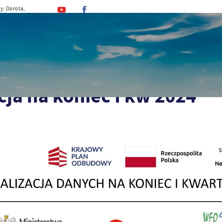
y: Dorota,
, Kajetan
MINA
URZĄD
DLA MIESZKAŃCA
DLA TU
eszkańca
Czyste powietrze
Informacja na koniec I kw 2024
ja na koniec I kw 2024