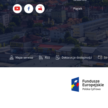
Wi
an
in
Piątek
bę
po
sp
Mapa serwisu
RSS
Deklaracja dostępności
St