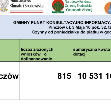
stawienia
anujemy Twoją prywatność. Możesz zmienić ustawienia cookies lub zaakceptować je
zystkie. W dowolnym momencie możesz dokonać zmiany swoich ustawień.
iezbędne