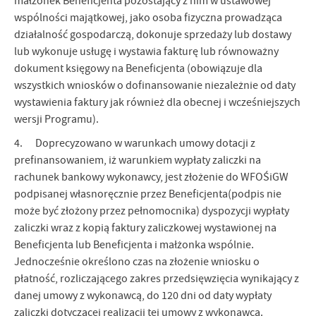
małżonek Beneficjenta pozostający z nim w ustawowej
wspólności majątkowej, jako osoba fizyczna prowadząca
działalność gospodarczą, dokonuje sprzedaży lub dostawy
lub wykonuje usługę i wystawia fakturę lub równoważny
dokument księgowy na Beneficjenta (obowiązuje dla
wszystkich wniosków o dofinansowanie niezależnie od daty
wystawienia faktury jak również dla obecnej i wcześniejszych
wersji Programu).
4. Doprecyzowano w warunkach umowy dotacji z
prefinansowaniem, iż warunkiem wypłaty zaliczki na
rachunek bankowy wykonawcy, jest złożenie do WFOŚiGW
podpisanej własnoręcznie przez Beneficjenta(podpis nie
może być złożony przez pełnomocnika) dyspozycji wypłaty
zaliczki wraz z kopią faktury zaliczkowej wystawionej na
Beneficjenta lub Beneficjenta i małżonka wspólnie.
Jednocześnie określono czas na złożenie wniosku o
płatność, rozliczającego zakres przedsięwzięcia wynikający z
danej umowy z wykonawcą, do 120 dni od daty wypłaty
zaliczki dotyczącej realizacji tej umowy z wykonawcą.