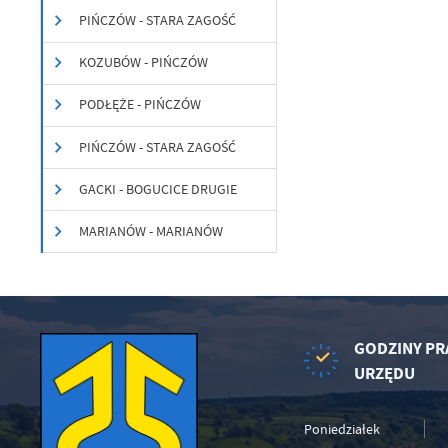
Wi
na
PIŃCZÓW - STARA ZAGOŚĆ
zg
fu
KOZUBÓW - PIŃCZÓW
A
An
PODŁĘŻE - PIŃCZÓW
Co
Wi
in
PIŃCZÓW - STARA ZAGOŚĆ
po
wś
Wy
R
GACKI - BOGUCICE DRUGIE
fu
Dz
st
MARIANÓW - MARIANÓW
Pr
Wi
an
in
bę
po
sp
GODZINY PR
URZĘDU
Poniedziałek