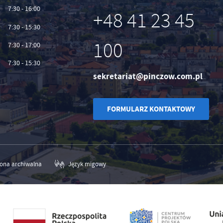
7:30 - 16:00
+48 41 23 45
7:30 - 15:30
100
7:30 - 17:00
7:30 - 15:30
sekretariat@pinczow.com.pl
FORMULARZ KONTAKTOWY
rona archiwalna
Język migowy