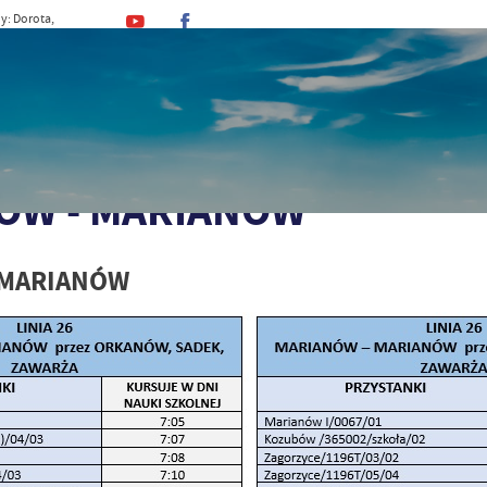
y: Dorota,
, Kajetan
MINA
URZĄD
DLA MIESZKAŃCA
DLA TU
eszkańca
Rozkłady jazdy komunikacji zbiorowej
GMINNE PRZEWOZY PASAŻ
ÓW - MARIANÓW
 MARIANÓW