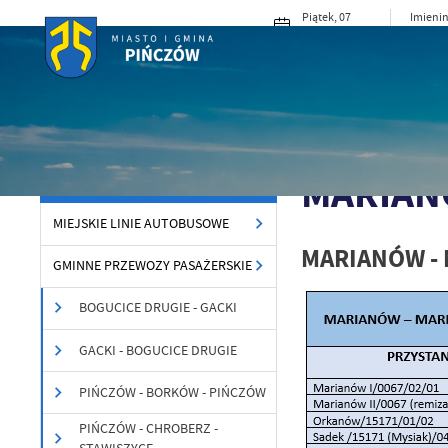
Przejdź do menu.
Przejdź do wyszukiwarki.
Przejdź do treści.
Przejdź do ustawień wielkości czcionki.
Włącz wersję kontrastową strony.
Piątek, 07
Imienin
sierpnia 2026
Konrad
22°C
Pochmurno
MIASTO I G
Powróć
GMINNE PRZEWOZY
Strona główna
Dla Mi
do:
PASAŻERSKIE
ROZKŁADY JAZDY KOMUNIKACJI
MARIAN
ZBIOROWEJ
MIEJSKIE LINIE AUTOBUSOWE
MARIANÓW -
GMINNE PRZEWOZY PASAŻERSKIE
BOGUCICE DRUGIE - GACKI
GACKI - BOGUCICE DRUGIE
PIŃCZÓW - BORKÓW - PIŃCZÓW
PIŃCZÓW - CHROBERZ -