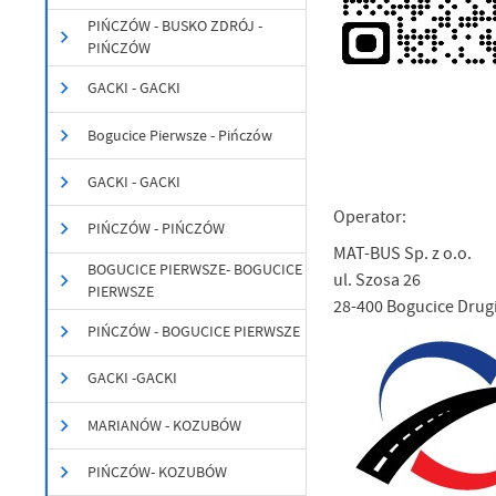
PIŃCZÓW - BUSKO ZDRÓJ -
PIŃCZÓW
GACKI - GACKI
U
Bogucice Pierwsze - Pińczów
GACKI - GACKI
Sz
ws
Operator:
PIŃCZÓW - PIŃCZÓW
MAT-BUS Sp. z o.o.
N
BOGUCICE PIERWSZE- BOGUCICE
ul. Szosa 26
PIERWSZE
Ni
28-400 Bogucice Drug
um
PIŃCZÓW - BOGUCICE PIERWSZE
Pl
Wi
Tw
GACKI -GACKI
co
F
MARIANÓW - KOZUBÓW
Te
Ci
PIŃCZÓW- KOZUBÓW
Dz