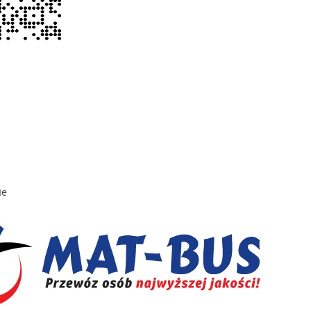
stawienia
anujemy Twoją prywatność. Możesz zmienić ustawienia cookies lub zaakceptować je
zystkie. W dowolnym momencie możesz dokonać zmiany swoich ustawień.
iezbędne
ezbędne pliki cookies służą do prawidłowego funkcjonowania strony internetowej i
ie
ożliwiają Ci komfortowe korzystanie z oferowanych przez nas usług.
iki cookies odpowiadają na podejmowane przez Ciebie działania w celu m.in. dostosowani
ęcej
oich ustawień preferencji prywatności, logowania czy wypełniania formularzy. Dzięki pli
okies strona, z której korzystasz, może działać bez zakłóceń.
unkcjonalne i personalizacyjne
go typu pliki cookies umożliwiają stronie internetowej zapamiętanie wprowadzonych prze
ebie ustawień oraz personalizację określonych funkcjonalności czy prezentowanych treści.
ięki tym plikom cookies możemy zapewnić Ci większy komfort korzystania z funkcjonalnoś