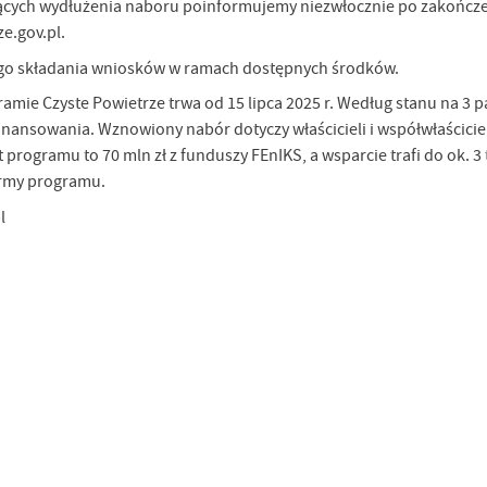
ących wydłużenia naboru poinformujemy niezwłocznie po zakończen
ze.gov.pl.
go składania wniosków w ramach dostępnych środków.
mie Czyste Powietrze trwa od 15 lipca 2025 r. Według stanu na 3 pa
inansowania. Wznowiony nabór dotyczy właścicieli i współwłaściciel
t programu to 70 mln zł z funduszy FEnIKS, a wsparcie trafi do ok
ormy programu.
l
stawienia