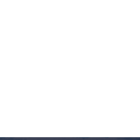
a
kom
z
ci