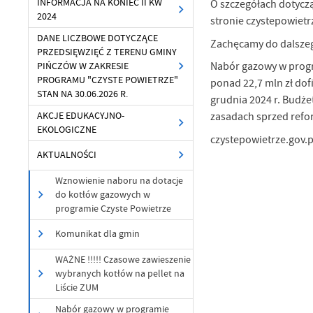
INFORMACJA NA KONIEC II KW
O szczegółach dotycz
2024
stronie czystepowietr
DANE LICZBOWE DOTYCZĄCE
Zachęcamy do dalsze
PRZEDSIĘWZIĘĆ Z TERENU GMINY
Nabór gazowy w progra
PIŃCZÓW W ZAKRESIE
PROGRAMU "CZYSTE POWIETRZE"
ponad 22,7 mln zł dof
STAN NA 30.06.2026 R.
grudnia 2024 r. Budże
AKCJE EDUKACYJNO-
zasadach sprzed ref
EKOLOGICZNE
czystepowietrze.gov.p
AKTUALNOŚCI
Wznowienie naboru na dotacje
do kotłów gazowych w
programie Czyste Powietrze
Komunikat dla gmin
WAŻNE !!!!! Czasowe zawieszenie
wybranych kotłów na pellet na
U
Liście ZUM
Nabór gazowy w programie