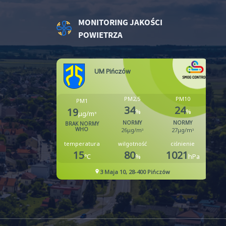
.
MONITORING JAKOŚCI
POWIETRZA
a
w