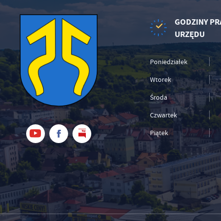
po
wś
GODZINY PR
Wy
R
fu
URZĘDU
Dz
st
Pr
Wi
Poniedziałek
an
in
Wtorek
bę
po
sp
Środa
Czwartek
Piątek