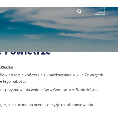
RYSTY
DLA PRZEDSIĘBIORCY
KONTAKT
ie Czyste Powietrze
e Powietrze
otwarta
wietrze nie kończy się 15 października 2025 r. Ze względu
e tego naboru.
oces przyjmowania wniosków w Generatorze Wniosków o
ęte, a ich formalna ocena i decyzje o dofinansowaniu