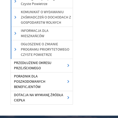
Czyste Powietrze
Sz
ws
KOMUNIKAT O WYDAWANIU
ZAŚWIADCZEŃ O DOCHODACH Z
GOSPODARSTW ROLNYCH
N
INFORMACJA DLA
Ni
MIESZKAŃCÓW
um
OGŁOSZENIE O ZMIANIE
Pl
Wi
Tw
PROGRAMU PRIORYTETOWEGO
co
CZYSTE POWIETRZE
PRZEDŁUŻENIE OKRESU
F
PRZEJŚCIOWEGO
Te
Ci
PORADNIK DLA
Dz
POSZKODOWANYCH
Wi
na
BENEFICJENTÓW
zg
fu
DOTACJA NA WYMIANĘ ŹRÓDŁA
A
CIEPŁA
An
Co
Wi
in