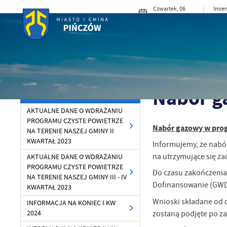
Przejdź do menu.
Przejdź do wyszukiwarki.
Przejdź do treści.
Przejdź do ustawień wielkości czcionki.
Włącz wersję kontrastową strony.
Czwartek, 06
Imien
sierpnia 2026
Jakub
23°C
Pochmurno
MIASTO I G
Powróć do:
AKTUALNOŚCI
Strona główna
Dla Mi
Nabór g
CZYSTE POWIETRZE
AKTUALNE DANE O WDRAŻANIU
PROGRAMU CZYSTE POWIETRZE
Nabór gazowy w prog
NA TERENIE NASZEJ GMINY II
KWARTAŁ 2023
Informujemy, że nabór
na utrzymujące się z
AKTUALNE DANE O WDRAŻANIU
PROGRAMU CZYSTE POWIETRZE
Do czasu zakończeni
NA TERENIE NASZEJ GMINY III - IV
Dofinansowanie (GWD)
KWARTAŁ 2023
Wnioski składane od d
INFORMACJA NA KONIEC I KW
2024
zostaną podjęte po z