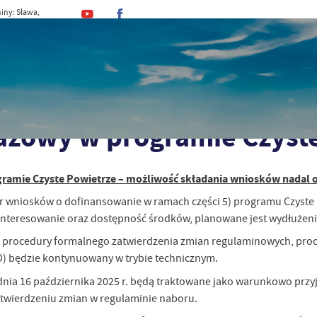
iny: Sława,
, Stefan
MINA
URZĄD
DLA MIESZKAŃCA
DLA TU
eszkańca
Czyste powietrze
AKTUALNOŚCI
Nabór gazowy w program
azowy w programie Czyst
ramie Czyste Powietrze – możliwość składania wniosków nadal 
 wniosków o dofinansowanie w ramach części 5) programu Czyste Po
ainteresowanie oraz dostępność środków, planowane jest wydłużeni
a procedury formalnego zatwierdzenia zmian regulaminowych, pr
 będzie kontynuowany w trybie technicznym.
nia 16 października 2025 r. będą traktowane jako warunkowo przyj
atwierdzeniu zmian w regulaminie naboru.