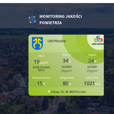
z
MONITORING JAKOŚCI
POWIETRZA
ci
.
a
w