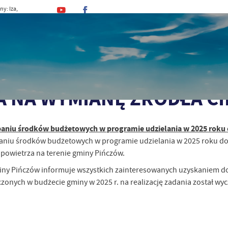
ny: Iza,
an, Dominik
MINA
URZĄD
DLA MIESZKAŃCA
DLA TU
eszkańca
Czyste powietrze
DOTACJA NA WYMIANĘ ŹRÓDŁA CIEPŁA
A NA WYMIANĘ ŹRÓDŁA CI
aniu środków budżetowych w programie udzielania w 2025 roku d
aniu środków budżetowych w programie udzielania w 2025 roku dota
 powietrza na terenie gminy Pińczów.
iny Pińczów informuje wszystkich zainteresowanych uzyskaniem dot
onych w budżecie gminy w 2025 r. na realizację zadania został wy