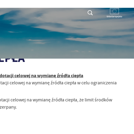
RYSTY
DLA PRZEDSIĘBIORCY
KONTAKT
EPŁA
otacji celowej na wymianę źródła ciepła
cji celowej na wymianę źródła ciepła w celu ograniczenia
acji celowej na wymianę źródła ciepła, że limit środków
czerpany.