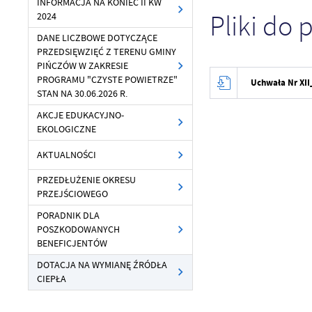
INFORMACJA NA KONIEC II KW
Pliki do 
2024
DANE LICZBOWE DOTYCZĄCE
PRZEDSIĘWZIĘĆ Z TERENU GMINY
PIŃCZÓW W ZAKRESIE
PROGRAMU "CZYSTE POWIETRZE"
Uchwała Nr XI
STAN NA 30.06.2026 R.
AKCJE EDUKACYJNO-
EKOLOGICZNE
U
AKTUALNOŚCI
PRZEDŁUŻENIE OKRESU
Sz
ws
PRZEJŚCIOWEGO
PORADNIK DLA
POSZKODOWANYCH
N
BENEFICJENTÓW
Ni
DOTACJA NA WYMIANĘ ŹRÓDŁA
um
CIEPŁA
Pl
Wi
Tw
co