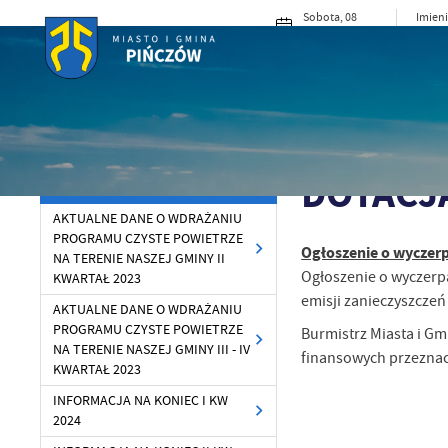
Przejdź do menu.
Przejdź do wyszukiwarki.
Przejdź do treści.
Przejdź do ustawień wielkości czcionki.
Włącz wersję kontrastową strony.
Sobota, 08
Imieni
sierpnia 2026
Cypri
13°C
Pochmurno
MIASTO I G
Powróć do:
Czyste Powietrze
Strona główna
Dla Mi
DOTACJ
CZYSTE POWIETRZE
AKTUALNE DANE O WDRAŻANIU
PROGRAMU CZYSTE POWIETRZE
Ogłoszenie o wyczerp
NA TERENIE NASZEJ GMINY II
Ogłoszenie o wyczerp
KWARTAŁ 2023
emisji zanieczyszczeń
AKTUALNE DANE O WDRAŻANIU
PROGRAMU CZYSTE POWIETRZE
Burmistrz Miasta i Gm
NA TERENIE NASZEJ GMINY III - IV
finansowych przeznacz
KWARTAŁ 2023
INFORMACJA NA KONIEC I KW
2024