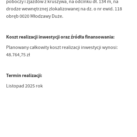
poboczy i zjazdów z kruszywa, na odcinku dł. 134 m, na
treści w postaci wiadomości, ofert, komunikatów mediów
drodze wewnętrznej zlokalizowanej na dz. o nr ewid. 118
społecznościowych.
obręb 0020 Młodzawy Duże.
Koszt realizacji inwestycji oraz źródła finansowania:
Planowany całkowity koszt realizacji inwestycji wynosi:
48.764,75 zł
Termin realizacji:
Listopad 2025 rok