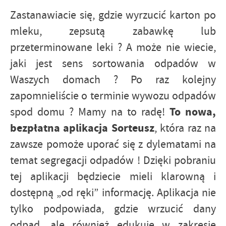
Firmy te działają w charakterze pośredników prezentujących nasze
treści w postaci wiadomości, ofert, komunikatów mediów
Zastanawiacie się, gdzie wyrzucić karton po
społecznościowych.
mleku, zepsutą zabawkę lub
przeterminowane leki ? A może nie wiecie,
jaki jest sens sortowania odpadów w
Waszych domach ? Po raz kolejny
zapomnieliście o terminie wywozu odpadów
To nowa,
spod domu ? Mamy na to radę!
bezpłatna aplikacja Sorteusz
, która raz na
zawsze pomoże uporać się z dylematami na
temat segregacji odpadów ! Dzięki pobraniu
tej aplikacji będziecie mieli klarowną i
dostępną „od ręki” informację. Aplikacja nie
tylko podpowiada, gdzie wrzucić dany
odpad, ale również edukuje w zakresie