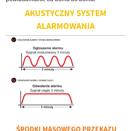
zwyczajów dotyczących przeglądanej witryny internetowej. Treści
promocyjne mogą pojawić się na stronach podmiotów trzecich lub
AKUSTYCZNY
SYSTEM
firm będących naszymi partnerami oraz innych dostawców usług.
Firmy te działają w charakterze pośredników prezentujących nasze
ALARMOWANIA
treści w postaci wiadomości, ofert, komunikatów mediów
społecznościowych.
ŚRODKI MASOWEGO PRZEKAZU