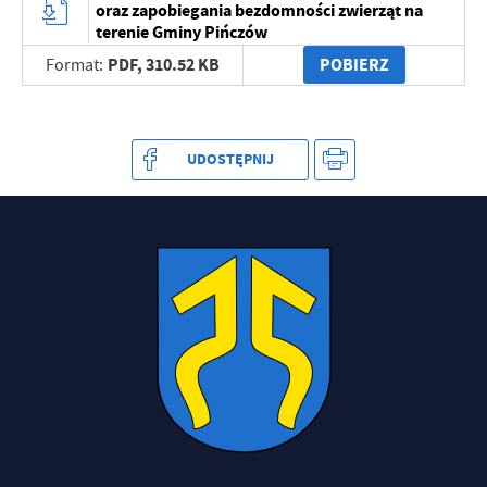
oraz zapobiegania bezdomności zwierząt na
treści w postaci wiadomości, ofert, komunikatów mediów
terenie Gminy Pińczów
społecznościowych.
PDF,
310.52 KB
POBIERZ
Format:
UDOSTĘPNIJ