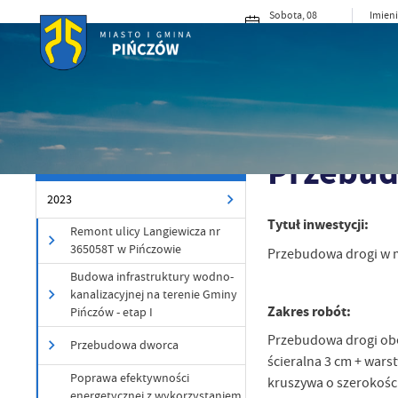
Przejdź do menu.
Przejdź do wyszukiwarki.
Przejdź do treści.
Przejdź do ustawień wielkości czcionki.
Włącz wersję kontrastową strony.
Sobota, 08
Imieni
sierpnia 2026
Cypri
19°C
Pochmurno
MIASTO I G
Powróć do:
2023
Strona główna
Miasto
Przebud
INWESTYCJE
2023
Tytuł inwestycji:
Remont ulicy Langiewicza nr
365058T w Pińczowie
Przebudowa drogi w mi
Budowa infrastruktury wodno-
kanalizacyjnej na terenie Gminy
Zakres robót:
Pińczów - etap I
Przebudowa drogi obe
Przebudowa dworca
ścieralna 3 cm + war
Poprawa efektywności
kruszywa o szerokośc
energetycznej z wykorzystaniem