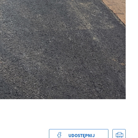
.
a
w
UDOSTĘPNIJ