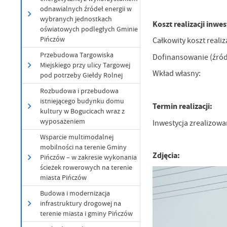
odnawialnych źródeł energii w
wybranych jednostkach
Koszt realizacji inwe
oświatowych podległych Gminie
Pińczów
Całkowity koszt realiz
Przebudowa Targowiska
Dofinansowanie (źró
Miejskiego przy ulicy Targowej
Wkład własn
pod potrzeby Giełdy Rolnej
Rozbudowa i przebudowa
istniejącego budynku domu
Termin realizacji:
kultury w Bogucicach wraz z
wyposażeniem
Inwestycja zrealizow
Wsparcie multimodalnej
mobilności na terenie Gminy
Zdjęcia:
Pińczów – w zakresie wykonania
ścieżek rowerowych na terenie
miasta Pińczów
Budowa i modernizacja
infrastruktury drogowej na
terenie miasta i gminy Pińczów