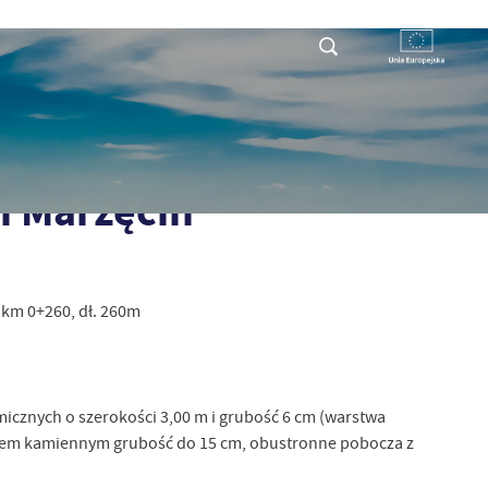
RYSTY
DLA PRZEDSIĘBIORCY
KONTAKT
cin
i Marzęcin
 km 0+260, dł. 260m
cznych o szerokości 3,00 m i grubość 6 cm (warstwa
niem kamiennym grubość do 15 cm, obustronne pobocza z