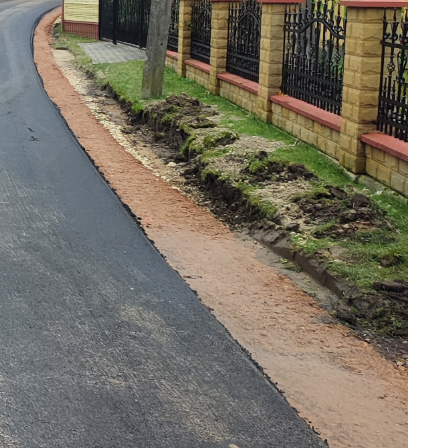
a
kom
z
ci