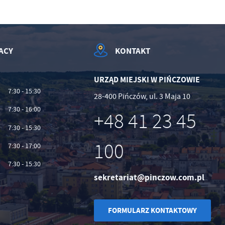
ACY
KONTAKT
URZĄD MIEJSKI W PIŃCZOWIE
7:30 - 15:30
28-400 Pińczów, ul. 3 Maja 10
7:30 - 16:00
+48 41 23 45
7:30 - 15:30
100
7:30 - 17:00
7:30 - 15:30
sekretariat@pinczow.com.pl
FORMULARZ KONTAKTOWY