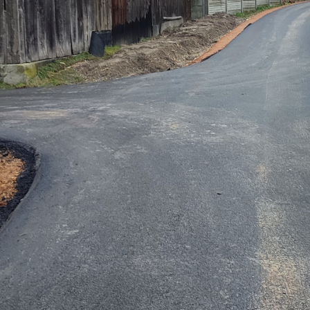
anujemy Twoją prywatność. Możesz zmienić ustawienia cookies lub zaakceptować je
zystkie. W dowolnym momencie możesz dokonać zmiany swoich ustawień.
iezbędne
ezbędne pliki cookies służą do prawidłowego funkcjonowania strony internetowej i
ożliwiają Ci komfortowe korzystanie z oferowanych przez nas usług.
iki cookies odpowiadają na podejmowane przez Ciebie działania w celu m.in. dostosowani
ęcej
oich ustawień preferencji prywatności, logowania czy wypełniania formularzy. Dzięki pli
okies strona, z której korzystasz, może działać bez zakłóceń.
unkcjonalne i personalizacyjne
go typu pliki cookies umożliwiają stronie internetowej zapamiętanie wprowadzonych prze
ebie ustawień oraz personalizację określonych funkcjonalności czy prezentowanych treści.
ięki tym plikom cookies możemy zapewnić Ci większy komfort korzystania z funkcjonalnoś
ęcej
szej strony poprzez dopasowanie jej do Twoich indywidualnych preferencji. Wyrażenie
ody na funkcjonalne i personalizacyjne pliki cookies gwarantuje dostępność większej ilości
nkcji na stronie.
ZAPISZ WYBRANE
nalityczne
alityczne pliki cookies pomagają nam rozwijać się i dostosowywać do Twoich potrzeb.
ZEZWÓL NA WSZYSTKIE
okies analityczne pozwalają na uzyskanie informacji w zakresie wykorzystywania witryny