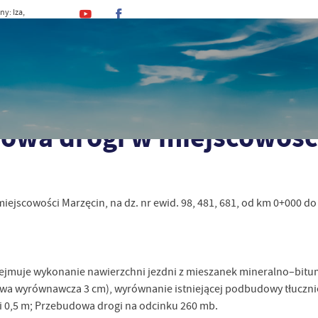
ny: Iza,
an, Dominik
MINA
URZĄD
DLA MIESZKAŃCA
DLA TU
 i Gmina
Inwestycje
2023
Przebudowa drogi w miejscowości Marzę
owa drogi w miejscowośc
ejscowości Marzęcin, na dz. nr ewid. 98, 481, 681, od km 0+000 do
jmuje wykonanie nawierzchni jezdni z mieszanek mineralno–bitumi
stwa wyrównawcza 3 cm), wyrównanie istniejącej podbudowy tłucz
i 0,5 m; Przebudowa drogi na odcinku 260 mb.