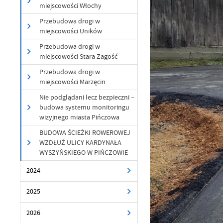
miejscowości Włochy
Przebudowa drogi w
Sz
miejscowości Uników
ws
Przebudowa drogi w
miejscowości Stara Zagość
N
Przebudowa drogi w
Ni
miejscowości Marzęcin
um
Pl
Nie podglądani lecz bezpieczni –
Wi
Tw
budowa systemu monitoringu
co
wizyjnego miasta Pińczowa
F
BUDOWA ŚCIEŻKI ROWEROWEJ
WZDŁUŻ ULICY KARDYNAŁA
Te
Ci
WYSZYŃSKIEGO W PIŃCZOWIE
Dz
Wi
na
2024
zg
fu
2025
A
An
2026
Co