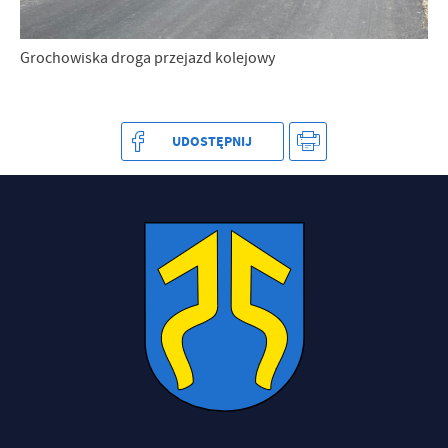
Grochowiska droga przejazd kolejowy
UDOSTĘPNIJ