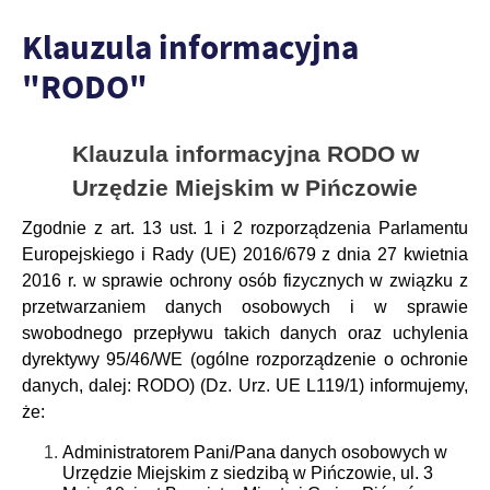
zapamiętanie wprowadzonych przez Ciebie ustawień oraz
personalizację określonych funkcjonalności czy prezentowanych
Klauzula informacyjna
treści.
"RODO"
Dzięki tym plikom cookies możemy zapewnić Ci większy komfort
Więcej
korzystania z funkcjonalności naszej strony poprzez dopasowanie
jej do Twoich indywidualnych preferencji. Wyrażenie zgody na
funkcjonalne i personalizacyjne pliki cookies gwarantuje
Klauzula informacyjna RODO
w
Analityczne
dostępność większej ilości funkcji na stronie.
Urzędzie Miejskim w Pińczowie
Analityczne pliki cookies pomagają nam rozwijać się i
dostosowywać do Twoich potrzeb.
Zgodnie z art. 13 ust. 1 i 2 rozporządzenia Parlamentu
Cookies analityczne pozwalają na uzyskanie informacji w zakresie
Więcej
Europejskiego i Rady (UE) 2016/679 z dnia 27 kwietnia
wykorzystywania witryny internetowej, miejsca oraz częstotliwości,
2016 r. w sprawie ochrony osób fizycznych w związku z
z jaką odwiedzane są nasze serwisy www. Dane pozwalają nam na
ocenę naszych serwisów internetowych pod względem ich
przetwarzaniem danych osobowych i w sprawie
Reklamowe
popularności wśród użytkowników. Zgromadzone informacje są
swobodnego przepływu takich danych oraz uchylenia
Dzięki reklamowym plikom cookies prezentujemy Ci najciekawsze
przetwarzane w formie zanonimizowanej. Wyrażenie zgody na
dyrektywy 95/46/WE (ogólne rozporządzenie o ochronie
informacje i aktualności na stronach naszych partnerów.
analityczne pliki cookies gwarantuje dostępność wszystkich
danych, dalej: RODO) (Dz. Urz. UE L119/1) informujemy,
funkcjonalności.
Promocyjne pliki cookies służą do prezentowania Ci naszych
Więcej
że:
komunikatów na podstawie analizy Twoich upodobań oraz Twoich
zwyczajów dotyczących przeglądanej witryny internetowej. Treści
Administratorem Pani/Pana danych osobowych w
promocyjne mogą pojawić się na stronach podmiotów trzecich lub
Urzędzie Miejskim z siedzibą w Pińczowie, ul. 3
firm będących naszymi partnerami oraz innych dostawców usług.