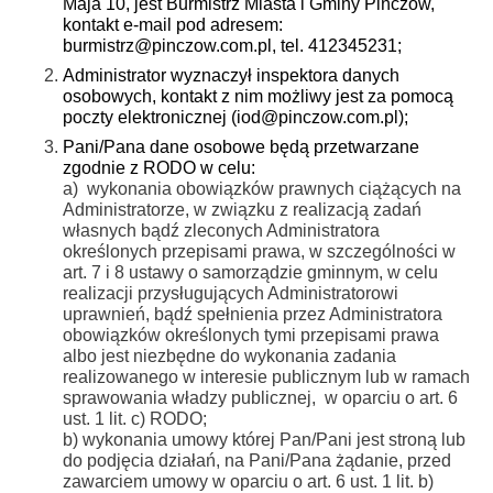
Maja 10, jest Burmistrz Miasta i Gminy Pińczów,
Firmy te działają w charakterze pośredników prezentujących nasze
kontakt e-mail pod adresem:
treści w postaci wiadomości, ofert, komunikatów mediów
burmistrz@pinczow.com.pl, tel. 412345231;
społecznościowych.
Administrator wyznaczył inspektora danych
osobowych, kontakt z nim możliwy jest za pomocą
poczty elektronicznej (iod@pinczow.com.pl);
Pani/Pana dane osobowe będą przetwarzane
zgodnie z RODO w celu:
a) wykonania obowiązków prawnych ciążących na
Administratorze, w związku z realizacją zadań
własnych bądź zleconych Administratora
określonych przepisami prawa, w szczególności w
art. 7 i 8 ustawy o samorządzie gminnym, w celu
realizacji przysługujących Administratorowi
uprawnień, bądź spełnienia przez Administratora
obowiązków określonych tymi przepisami prawa
albo jest niezbędne do wykonania zadania
realizowanego w interesie publicznym lub w ramach
sprawowania władzy publicznej, w oparciu o art. 6
ust. 1 lit. c) RODO;
b) wykonania umowy której Pan/Pani jest stroną lub
do podjęcia działań, na Pani/Pana żądanie, przed
zawarciem umowy w oparciu o art. 6 ust. 1 lit. b)