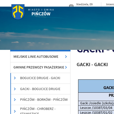
Przejdź do menu.
Przejdź do wyszukiwarki.
Przejdź do treści.
Przejdź do ustawień wielkości czcionki.
Włącz wersję kontrastową strony.
Niedziela, 09
Imieni
sierpnia 2026
Roma
23°C
Słonecznie
MIASTO I G
Powróć
GMINNE PRZEWOZY
Strona główna
Dla Mi
do:
PASAŻERSKIE
ROZKŁADY JAZDY KOMUNIKACJI
GACKI -
ZBIOROWEJ
MIEJSKIE LINIE AUTOBUSOWE
GACKI - GACKI
GMINNE PRZEWOZY PASAŻERSKIE
BOGUCICE DRUGIE - GACKI
GACKI - BOGUCICE DRUGIE
PIŃCZÓW - BORKÓW - PIŃCZÓW
PIŃCZÓW - CHROBERZ -
STAWISZYCE