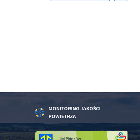
.
a
w
MONITORING JAKOŚCI
POWIETRZA