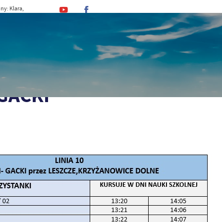
ny: Klara,
n, Romuald
MINA
URZĄD
DLA MIESZKAŃCA
DLA TU
eszkańca
Rozkłady jazdy komunikacji zbiorowej
GMINNE PRZEWOZY PASAŻ
 GACKI