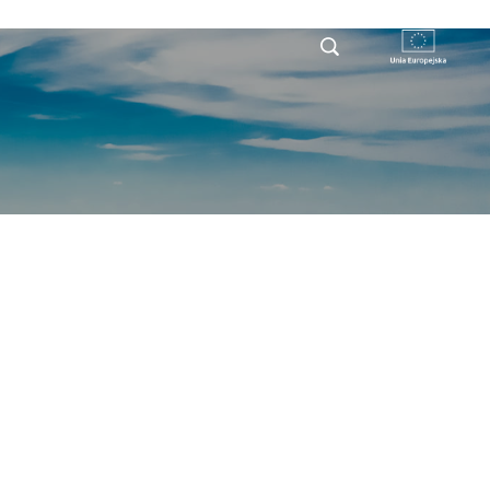
RYSTY
DLA PRZEDSIĘBIORCY
KONTAKT
ERSKIE
GACKI - GACKI