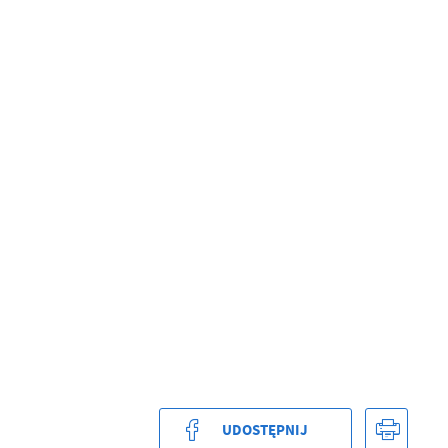
a
kom
z
UDOSTĘPNIJ
ci