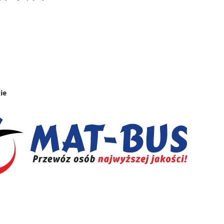
stawienia
anujemy Twoją prywatność. Możesz zmienić ustawienia cookies lub zaakceptować je
zystkie. W dowolnym momencie możesz dokonać zmiany swoich ustawień.
gie
iezbędne
ezbędne pliki cookies służą do prawidłowego funkcjonowania strony internetowej i
ożliwiają Ci komfortowe korzystanie z oferowanych przez nas usług.
iki cookies odpowiadają na podejmowane przez Ciebie działania w celu m.in. dostosowani
ęcej
oich ustawień preferencji prywatności, logowania czy wypełniania formularzy. Dzięki pli
okies strona, z której korzystasz, może działać bez zakłóceń.
unkcjonalne i personalizacyjne
go typu pliki cookies umożliwiają stronie internetowej zapamiętanie wprowadzonych prze
ebie ustawień oraz personalizację określonych funkcjonalności czy prezentowanych treści.
ięki tym plikom cookies możemy zapewnić Ci większy komfort korzystania z funkcjonalnoś