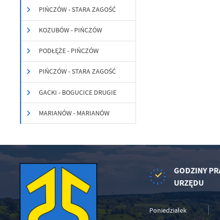
Wi
na
PIŃCZÓW - STARA ZAGOŚĆ
zg
fu
KOZUBÓW - PIŃCZÓW
A
An
PODŁĘŻE - PIŃCZÓW
Co
Wi
in
PIŃCZÓW - STARA ZAGOŚĆ
po
wś
Wy
R
GACKI - BOGUCICE DRUGIE
fu
Dz
st
MARIANÓW - MARIANÓW
Pr
Wi
an
in
bę
po
sp
GODZINY PR
URZĘDU
Poniedziałek