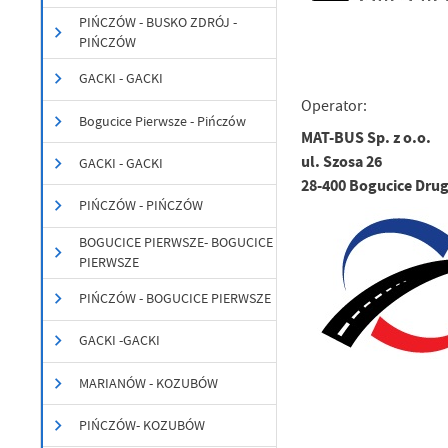
PIŃCZÓW - BUSKO ZDRÓJ -
PIŃCZÓW
GACKI - GACKI
U
Operator:
Bogucice Pierwsze - Pińczów
MAT-BUS Sp. z o.o.
ul. Szosa 26
GACKI - GACKI
Sz
ws
28-400 Bogucice Dru
PIŃCZÓW - PIŃCZÓW
BOGUCICE PIERWSZE- BOGUCICE
N
PIERWSZE
Ni
um
PIŃCZÓW - BOGUCICE PIERWSZE
Pl
Wi
Tw
GACKI -GACKI
co
F
MARIANÓW - KOZUBÓW
Te
Ci
PIŃCZÓW- KOZUBÓW
Dz