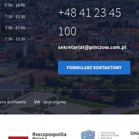
7:30 - 16:00
+48 41 23 45
7:30 - 15:30
100
7:30 - 17:00
7:30 - 15:30
sekretariat@pinczow.com.pl
FORMULARZ KONTAKTOWY
rona archiwalna
Język migowy