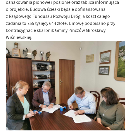
oznakowania pionowe i poziome oraz tablica informująca
Firmy te działają w charakterze pośredników prezentujących nasze
o projekcie. Budowa ścieżki będzie dofinansowana
treści w postaci wiadomości, ofert, komunikatów mediów
z Rządowego Funduszu Rozwoju Dróg, a koszt całego
społecznościowych.
zadania to 755 tysięcy 644 złote. Umowę podpisano przy
kontrasygnacie skarbnik Gminy Pińczów Mirosławy
Wiśniewskiej.