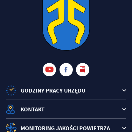
GODZINY PRACY URZĘDU
KONTAKT
MONITORING JAKOŚCI POWIETRZA