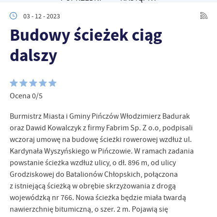
zapamiętanie wprowadzonych przez Ciebie ustawień oraz
personalizację określonych funkcjonalności czy prezentowanych
03 - 12 - 2023
treści.
Budowy ścieżek ciąg
Dzięki tym plikom cookies możemy zapewnić Ci większy komfort
Więcej
korzystania z funkcjonalności naszej strony poprzez dopasowanie
dalszy
jej do Twoich indywidualnych preferencji. Wyrażenie zgody na
funkcjonalne i personalizacyjne pliki cookies gwarantuje
Analityczne
dostępność większej ilości funkcji na stronie.
Analityczne pliki cookies pomagają nam rozwijać się i
dostosowywać do Twoich potrzeb.
Ocena 0/5
Cookies analityczne pozwalają na uzyskanie informacji w zakresie
Więcej
wykorzystywania witryny internetowej, miejsca oraz częstotliwości,
Burmistrz Miasta i Gminy Pińczów Włodzimierz Badurak
z jaką odwiedzane są nasze serwisy www. Dane pozwalają nam na
oraz Dawid Kowalczyk z firmy Fabrim Sp. Z o.o, podpisali
ocenę naszych serwisów internetowych pod względem ich
Reklamowe
wczoraj umowę na budowę ścieżki rowerowej wzdłuż ul.
popularności wśród użytkowników. Zgromadzone informacje są
Kardynała Wyszyńskiego w Pińczowie. W ramach zadania
Dzięki reklamowym plikom cookies prezentujemy Ci najciekawsze
przetwarzane w formie zanonimizowanej. Wyrażenie zgody na
powstanie ścieżka wzdłuż ulicy, o dł. 896 m, od ulicy
informacje i aktualności na stronach naszych partnerów.
analityczne pliki cookies gwarantuje dostępność wszystkich
Grodziskowej do Batalionów Chłopskich, połączona
funkcjonalności.
Promocyjne pliki cookies służą do prezentowania Ci naszych
Więcej
z istniejącą ścieżką w obrębie skrzyżowania z drogą
komunikatów na podstawie analizy Twoich upodobań oraz Twoich
zwyczajów dotyczących przeglądanej witryny internetowej. Treści
wojewódzką nr 766. Nowa ścieżka będzie miała twardą
promocyjne mogą pojawić się na stronach podmiotów trzecich lub
nawierzchnię bitumiczną, o szer. 2 m. Pojawią się
firm będących naszymi partnerami oraz innych dostawców usług.