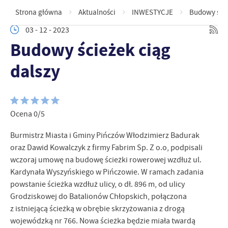
Strona główna
Aktualności
INWESTYCJE
Budowy ście
03 - 12 - 2023
Budowy ścieżek ciąg
dalszy
Ocena 0/5
Burmistrz Miasta i Gminy Pińczów Włodzimierz Badurak
oraz Dawid Kowalczyk z firmy Fabrim Sp. Z o.o, podpisali
wczoraj umowę na budowę ścieżki rowerowej wzdłuż ul.
Kardynała Wyszyńskiego w Pińczowie. W ramach zadania
powstanie ścieżka wzdłuż ulicy, o dł. 896 m, od ulicy
Grodziskowej do Batalionów Chłopskich, połączona
z istniejącą ścieżką w obrębie skrzyżowania z drogą
wojewódzką nr 766. Nowa ścieżka będzie miała twardą