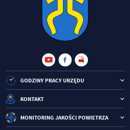
GODZINY PRACY URZĘDU
KONTAKT
MONITORING JAKOŚCI POWIETRZA