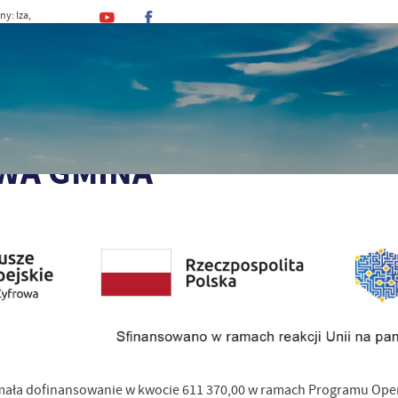
ny: Iza,
an, Dominik
MINA
URZĄD
DLA MIESZKAŃCA
DLA TU
NANSOWANE PROJEKTY
Program Operacyjny Polska Cyfrowa przenieś informacje 
WA GMINA"
ała dofinansowanie w kwocie 611 370,00 w ramach Programu Opera