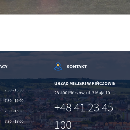
ternetowej. Treści promocyjne mogą pojawić się na stronach podmiotów trzecich lub firm
dących naszymi partnerami oraz innych dostawców usług. Firmy te działają w charakterze
średników prezentujących nasze treści w postaci wiadomości, ofert, komunikatów medió
ołecznościowych.
ACY
KONTAKT
URZĄD MIEJSKI W PIŃCZOWIE
7:30 - 15:30
28-400 Pińczów, ul. 3 Maja 10
7:30 - 16:00
+48 41 23 45
7:30 - 15:30
100
7:30 - 17:00