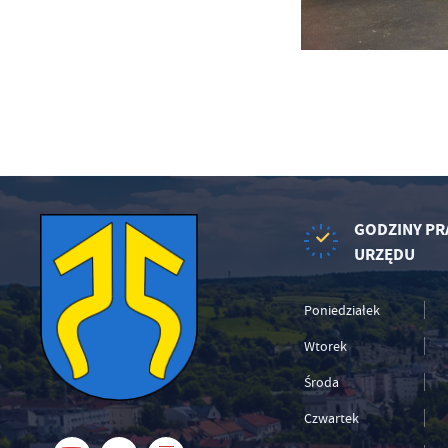
in
bę
po
sp
GODZINY PR
URZĘDU
Poniedziałek
Wtorek
Środa
Czwartek