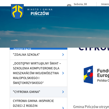
Przejdź do menu.
Przejdź do wyszukiwarki.
Przejdź do treści.
Przejdź do ustawień wielkości czcionki.
Włącz wersję kontrastową strony.
Sobota, 08
Imieni
sierpnia 2026
Cypri
16°C
Pochmurno
MIASTO I G
Powróć
Program Operacyjny
Strona główna
DOFI
do:
Polska...
PROGRAM OPERACYJNY POLSKA
"CYFRO
CYFROWA PRZENIEŚ INFORMACJE
DOTYCZĄCE
"ZDALNA SZKOŁA"
„DOSTĘPNY WIRTU@LNY ŚWIAT –
SZKOLENIA KOMPUTEROWE DLA
MIESZKAŃCÓW WOJEWÓDZTWA
MAŁOPOLSKIEGO I
ŚWIĘTOKRZYSKIEGO”
"CYFROWA GMINA"
CYFROWA GMINA -WSPARCIE
DZIECI Z RODZIN
Gmina Pińczów otrzym