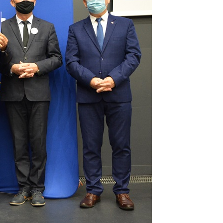
a
kom
z
ci
.
a