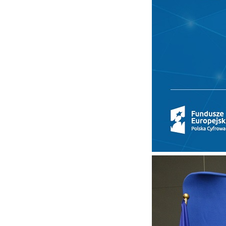
U
Sz
ws
N
Ni