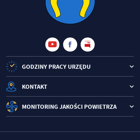
GODZINY PRACY URZĘDU
KONTAKT
MONITORING JAKOŚCI POWIETRZA