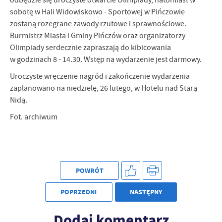
Firmy te działają w charakterze pośredników prezentujących nasze
sobotę w Hali Widowiskowo - Sportowej w Pińczowie
treści w postaci wiadomości, ofert, komunikatów mediów
zostaną rozegrane zawody rzutowe i sprawnościowe.
społecznościowych.
Burmistrz Miasta i Gminy Pińczów oraz organizatorzy
Olimpiady serdecznie zapraszają do kibicowania
w godzinach 8 - 14.30. Wstęp na wydarzenie jest darmowy.
Uroczyste wręczenie nagród i zakończenie wydarzenia
zaplanowano na niedzielę, 26 lutego, w Hotelu nad Starą
Nidą.
Fot. archiwum
POWRÓT
POPRZEDNI
NASTĘPNY
Dodaj komentarz