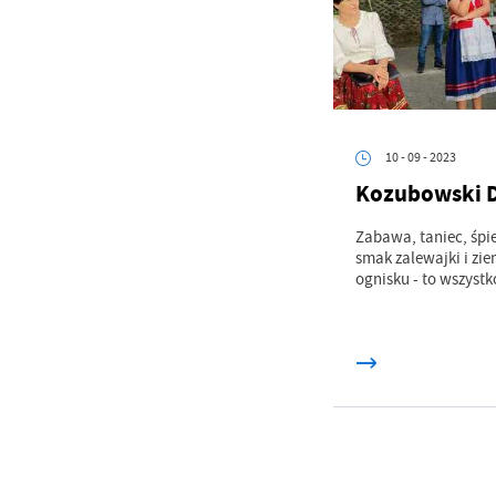
Wi
in
po
wś
Wy
R
fu
Dz
st
Pr
Wi
10 - 09 - 2023
an
in
Kozubowski 
bę
po
Zabawa, taniec, śp
sp
smak zalewajki i zi
ognisku - to wszystko