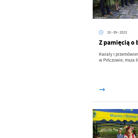
Sz
ws
10 - 09 - 2023
N
Z pamięcią o
Ni
um
Kwiaty i przemówien
Pl
w Pińczowie, msza św
Wi
Tw
co
F
Te
Ci
Dz
Wi
na
zg
fu
A
An
Co