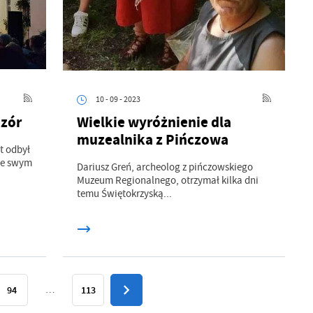
.
a
10 - 09 - 2023
czór
Wielkie wyróżnienie dla
muzealnika z Pińczowa
w
t odbył
ze swym
Dariusz Greń, archeolog z pińczowskiego
Muzeum Regionalnego, otrzymał kilka dni
temu Świętokrzyską...
94
…
113