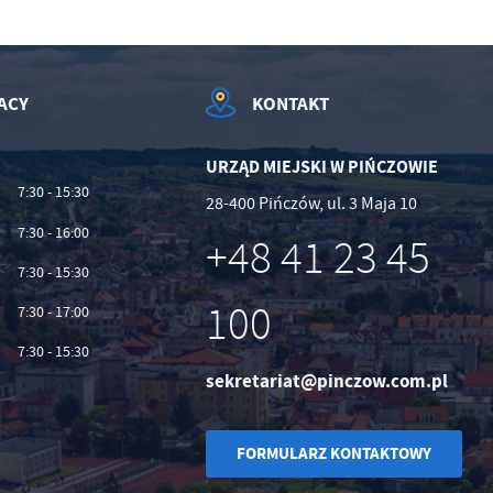
ACY
KONTAKT
URZĄD MIEJSKI W PIŃCZOWIE
7:30 - 15:30
28-400 Pińczów, ul. 3 Maja 10
7:30 - 16:00
+48 41 23 45
7:30 - 15:30
100
7:30 - 17:00
7:30 - 15:30
sekretariat@pinczow.com.pl
FORMULARZ KONTAKTOWY