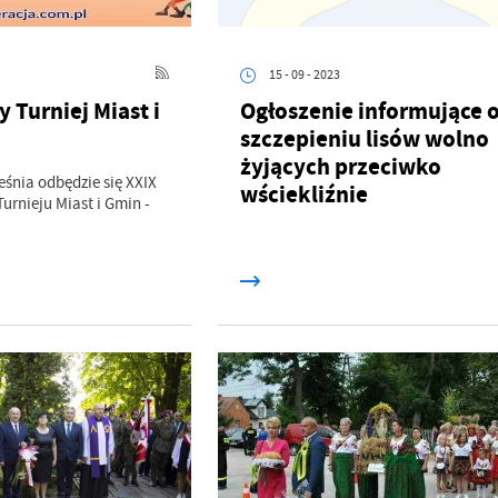
15 - 09 - 2023
 Turniej Miast i
Ogłoszenie informujące 
szczepieniu lisów wolno
żyjących przeciwko
eśnia odbędzie się XXIX
wściekliźnie
urnieju Miast i Gmin -
stawienia