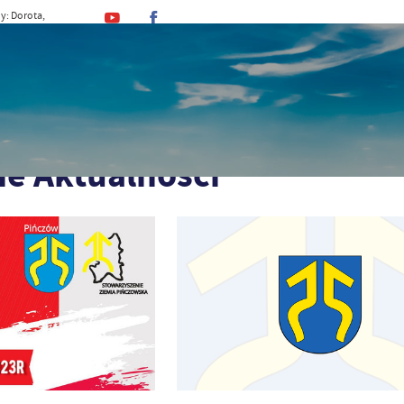
y: Dorota,
, Kajetan
MINA
URZĄD
DLA MIESZKAŃCA
DLA TU
ie Aktualności