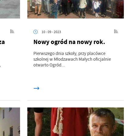
10 - 09 - 2023
za
Nowy ogród na nowy rok.
Pierwszego dnia szkoły, przy placówce
a
szkolnej w Młodzawach Małych oficjalnie
kom
otwarto Ogród...
w
z
ci