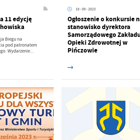
18 - 09 - 2023
a 11 edycję
Ogłoszenie o konkursie 
chowiska
stanowisko dyrektora
Samorządowego Zakład
cja Biegu na
Opieki Zdrowotnej w
cia pod patronatem
Pińczowie
ego. Wydarzenie...