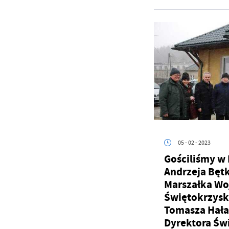
U
Sz
ws
05 - 02 - 2023
Gościliśmy w
N
Andrzeja Bęt
Ni
Marszałka W
um
Świętokrzysk
Pl
Wi
Tw
Tomasza Hała
co
Dyrektora Świ