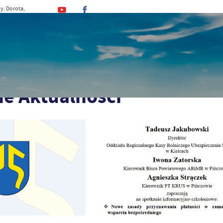
y: Dorota,
, Kajetan
MINA
URZĄD
DLA MIESZKAŃCA
DLA TU
ie Aktualności