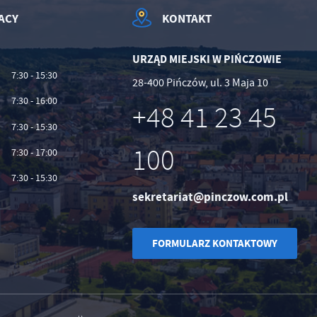
ACY
KONTAKT
URZĄD MIEJSKI W PIŃCZOWIE
7:30 - 15:30
28-400 Pińczów, ul. 3 Maja 10
7:30 - 16:00
+48 41 23 45
7:30 - 15:30
100
7:30 - 17:00
7:30 - 15:30
sekretariat@pinczow.com.pl
FORMULARZ KONTAKTOWY