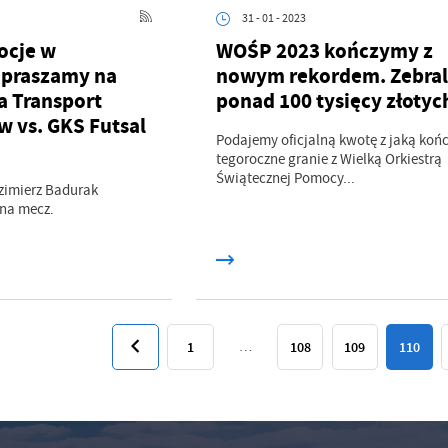
31 - 01 - 2023
ocje w
WOŚP 2023 kończymy z
apraszamy na
nowym rekordem. Zebra
 Transport
ponad 100 tysięcy złotyc
w vs. GKS Futsal
Podajemy oficjalną kwotę z jaką koń
tegoroczne granie z Wielką Orkiestrą
Świątecznej Pomocy...
zimierz Badurak
 na mecz.
1
…
108
109
110