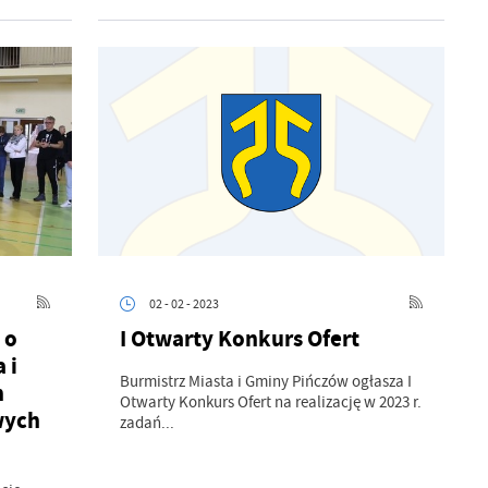
02 - 02 - 2023
 o
I Otwarty Konkurs Ofert
 i
Burmistrz Miasta i Gminy Pińczów ogłasza I
h
Otwarty Konkurs Ofert na realizację w 2023 r.
wych
a
zadań...
kom