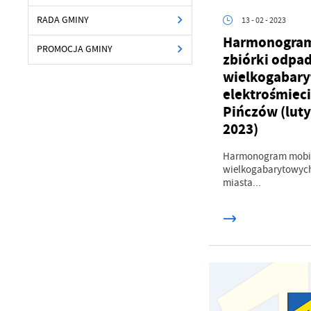
RADA GMINY
13 - 02 - 2023
Harmonogram
PROMOCJA GMINY
zbiórki odpa
wielkogabary
elektrośmieci
Pińczów (luty
2023)
Harmonogram mobil
wielkogabarytowych 
miasta...