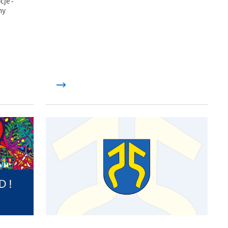
cje -
ny
z
ci
.
a
w