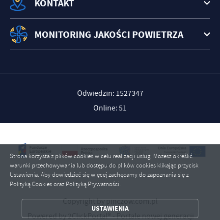
KONTAKT
MONITORING JAKOŚCI POWIETRZA
Odwiedzin: 1527347
Online: 51
Strona korzysta z plików cookies w celu realizacji usług. Możesz określić
warunki przechowywania lub dostępu do plików cookies klikając przycisk
ZAPISZ WYBRANE
Ustawienia. Aby dowiedzieć się więcej zachęcamy do zapoznania się z
Polityką Cookies oraz Polityką Prywatności.
ZEZWÓL NA WSZYSTKIE
Copyright by pinczow.com.pl
USTAWIENIA
Powered by
2ClickPortal®
- Portale nowej generacji