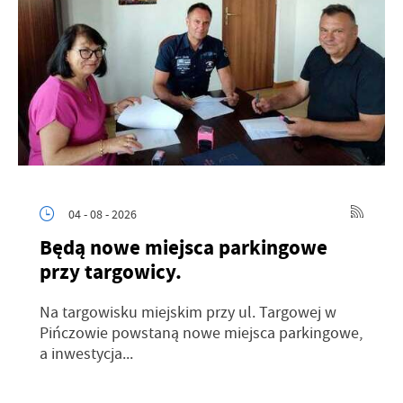
promocyjne mogą pojawić się na stronach podmiotów trzecich lub
firm będących naszymi partnerami oraz innych dostawców usług.
Firmy te działają w charakterze pośredników prezentujących nasze
treści w postaci wiadomości, ofert, komunikatów mediów
społecznościowych.
04 - 08 - 2026
Będą nowe miejsca parkingowe
przy targowicy.
Na targowisku miejskim przy ul. Targowej w
Pińczowie powstaną nowe miejsca parkingowe,
a inwestycja...