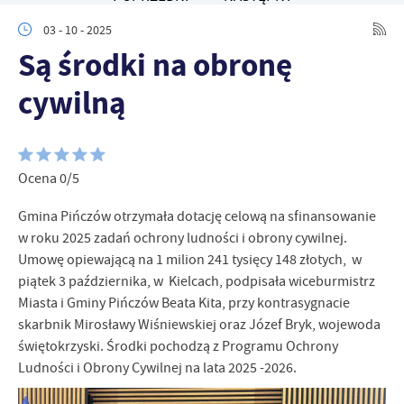
personalizację określonych funkcjonalności czy prezentowanych
03 - 10 - 2025
treści.
Są środki na obronę
Dzięki tym plikom cookies możemy zapewnić Ci większy komfort
Więcej
korzystania z funkcjonalności naszej strony poprzez dopasowanie
cywilną
jej do Twoich indywidualnych preferencji. Wyrażenie zgody na
funkcjonalne i personalizacyjne pliki cookies gwarantuje
Analityczne
dostępność większej ilości funkcji na stronie.
Analityczne pliki cookies pomagają nam rozwijać się i
dostosowywać do Twoich potrzeb.
Ocena 0/5
Cookies analityczne pozwalają na uzyskanie informacji w zakresie
Więcej
wykorzystywania witryny internetowej, miejsca oraz częstotliwości,
Gmina Pińczów otrzymała dotację celową na sfinansowanie
z jaką odwiedzane są nasze serwisy www. Dane pozwalają nam na
w roku 2025 zadań ochrony ludności i obrony cywilnej.
ocenę naszych serwisów internetowych pod względem ich
Reklamowe
Umowę opiewającą na 1 milion 241 tysięcy 148 złotych, w
popularności wśród użytkowników. Zgromadzone informacje są
piątek 3 października, w Kielcach, podpisała wiceburmistrz
Dzięki reklamowym plikom cookies prezentujemy Ci najciekawsze
przetwarzane w formie zanonimizowanej. Wyrażenie zgody na
Miasta i Gminy Pińczów Beata Kita, przy kontrasygnacie
informacje i aktualności na stronach naszych partnerów.
analityczne pliki cookies gwarantuje dostępność wszystkich
funkcjonalności.
skarbnik Mirosławy Wiśniewskiej oraz Józef Bryk, wojewoda
Promocyjne pliki cookies służą do prezentowania Ci naszych
Więcej
świętokrzyski. Środki pochodzą z Programu Ochrony
komunikatów na podstawie analizy Twoich upodobań oraz Twoich
zwyczajów dotyczących przeglądanej witryny internetowej. Treści
Ludności i Obrony Cywilnej na lata 2025 -2026.
promocyjne mogą pojawić się na stronach podmiotów trzecich lub
firm będących naszymi partnerami oraz innych dostawców usług.