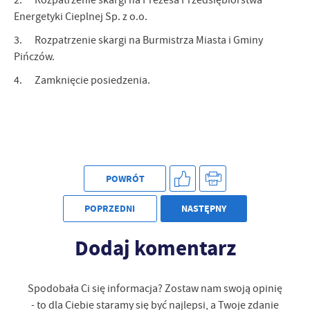
Firmy te działają w charakterze pośredników prezentujących nasze
Energetyki Cieplnej Sp. z o.o.
treści w postaci wiadomości, ofert, komunikatów mediów
społecznościowych.
3. Rozpatrzenie skargi na Burmistrza Miasta i Gminy
Pińczów.
4. Zamknięcie posiedzenia.
POWRÓT
POPRZEDNI
NASTĘPNY
Dodaj komentarz
Spodobała Ci się informacja? Zostaw nam swoją opinię
- to dla Ciebie staramy się być najlepsi, a Twoje zdanie