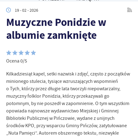
zapamiętanie wprowadzonych przez Ciebie ustawień oraz
19 - 02 - 2026
personalizację określonych funkcjonalności czy prezentowanych
treści.
Muzyczne Ponidzie w
Dzięki tym plikom cookies możemy zapewnić Ci większy komfort
Więcej
albumie zamknięte
korzystania z funkcjonalności naszej strony poprzez dopasowanie
jej do Twoich indywidualnych preferencji. Wyrażenie zgody na
funkcjonalne i personalizacyjne pliki cookies gwarantuje
Analityczne
dostępność większej ilości funkcji na stronie.
Analityczne pliki cookies pomagają nam rozwijać się i
Ocena 0/5
dostosowywać do Twoich potrzeb.
Cookies analityczne pozwalają na uzyskanie informacji w zakresie
Więcej
Kilkadziesiąt kapel, setki nazwisk i zdjęć, często z początków
wykorzystywania witryny internetowej, miejsca oraz częstotliwości,
minionego stulecia, tysiące wzruszających wspomnień
z jaką odwiedzane są nasze serwisy www. Dane pozwalają nam na
o Tych, którzy przez długie lata tworzyli niepowtarzalny,
ocenę naszych serwisów internetowych pod względem ich
Reklamowe
popularności wśród użytkowników. Zgromadzone informacje są
muzyczny folklor Ponidzia, którzy przekazywali go
Dzięki reklamowym plikom cookies prezentujemy Ci najciekawsze
przetwarzane w formie zanonimizowanej. Wyrażenie zgody na
potomnym, by nie poszedł w zapomnienie. O tym wszystkim
informacje i aktualności na stronach naszych partnerów.
analityczne pliki cookies gwarantuje dostępność wszystkich
opowiada najnowsze wydawnictwo Miejskiej i Gminnej
funkcjonalności.
Promocyjne pliki cookies służą do prezentowania Ci naszych
Biblioteki Publicznej w Pińczowie, wydane z unijnych
Więcej
komunikatów na podstawie analizy Twoich upodobań oraz Twoich
środków KPO, przy wsparciu Gminy Pińczów, zatytułowane
zwyczajów dotyczących przeglądanej witryny internetowej. Treści
„Nuta Pamięci”. Autorem obszernego tekstu, niezwykle
promocyjne mogą pojawić się na stronach podmiotów trzecich lub