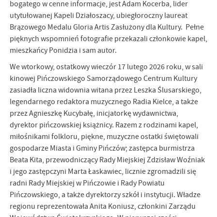
bogatego w cenne informacje, jest Adam Kocerba, lider
firm będących naszymi partnerami oraz innych dostawców usług.
Firmy te działają w charakterze pośredników prezentujących nasze
utytułowanej Kapeli Działoszacy, ubiegłoroczny laureat
treści w postaci wiadomości, ofert, komunikatów mediów
Brązowego Medalu Gloria Artis Zasłużony dla Kultury. Pełne
społecznościowych.
pięknych wspomnień fotografie przekazali członkowie kapel,
mieszkańcy Ponidzia i sam autor.
We wtorkowy, ostatkowy wieczór 17 lutego 2026 roku, w sali
kinowej Pińczowskiego Samorządowego Centrum Kultury
zasiadła liczna widownia witana przez Leszka Ślusarskiego,
legendarnego redaktora muzycznego Radia Kielce, a także
przez Agnieszkę Kucybałę, inicjatorkę wydawnictwa,
dyrektor pińczowskiej książnicy. Razem z rodzinami kapel,
miłośnikami folkloru, piękne, muzyczne ostatki świętowali
gospodarze Miasta i Gminy Pińczów; zastępca burmistrza
Beata Kita, przewodniczący Rady Miejskiej Zdzisław Woźniak
i jego zastępczyni Marta Łaskawiec, licznie zgromadzili się
radni Rady Miejskiej w Pińczowie i Rady Powiatu
Pińczowskiego, a także dyrektorzy szkół i instytucji. Władze
regionu reprezentowała Anita Koniusz, członkini Zarządu