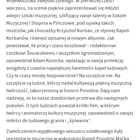
Województwa Świętokrzyskiego. W pierwszej części
wieczoru, na scenie pięknie zaprezentowali się młodzi
adepci sztuki muzycznej, szlifujący swoje talenty w Szkole
Muzycznej I Stopnia w Pińczowie, pod opieką takich
mistrzów, jak chociażby Krzysztof Korban, ze słynnej Kapeli
Korbanów, również opisanej w nowym albumie. Jak
powstawał, ile pracy i czasu kosztował – redaktorowi
Leszkowi Ślusarskiemu i wszystkim zgromadzonym,
opowiedział Adam Kocerba, wplatając w swoją prelekcję
anegdoty z czasów największej świetności kapel ludowych.
Czy te czasy minęły bezpowrotnie? Na szczęście nie. Na
szczęście są ludzie, którzy nadal kultywują piękną muzyczną
twórczość, zakorzenioną w historii Ponidzia. Dają nam
nadzieję, że to nasze dziedzictwo przetrwa dla następnych
pokoleń. O tych ludziach powstał krótki film, w którym
twórcy i animatorzy kultury muzycznej opowiedzieli o swojej
miłości do ludowego grania i „śpiwania”.
Zwieńczeniem wyjątkowego wieczoru ostatkowego były
prezentacje muzyczne w wykonaniu Kapeli Ponidzie Maćka