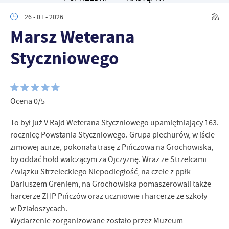
zapamiętanie wprowadzonych przez Ciebie ustawień oraz
personalizację określonych funkcjonalności czy prezentowanych
26 - 01 - 2026
treści.
Marsz Weterana
Dzięki tym plikom cookies możemy zapewnić Ci większy komfort
Więcej
korzystania z funkcjonalności naszej strony poprzez dopasowanie
Styczniowego
jej do Twoich indywidualnych preferencji. Wyrażenie zgody na
funkcjonalne i personalizacyjne pliki cookies gwarantuje
Analityczne
dostępność większej ilości funkcji na stronie.
Analityczne pliki cookies pomagają nam rozwijać się i
dostosowywać do Twoich potrzeb.
Ocena 0/5
Cookies analityczne pozwalają na uzyskanie informacji w zakresie
Więcej
To był już V Rajd Weterana Styczniowego upamiętniający 163.
wykorzystywania witryny internetowej, miejsca oraz częstotliwości,
z jaką odwiedzane są nasze serwisy www. Dane pozwalają nam na
rocznicę Powstania Styczniowego. Grupa piechurów, w iście
ocenę naszych serwisów internetowych pod względem ich
zimowej aurze, pokonała trasę z Pińczowa na Grochowiska,
Reklamowe
popularności wśród użytkowników. Zgromadzone informacje są
by oddać hołd walczącym za Ojczyznę. Wraz ze Strzelcami
Dzięki reklamowym plikom cookies prezentujemy Ci najciekawsze
przetwarzane w formie zanonimizowanej. Wyrażenie zgody na
Związku Strzeleckiego Niepodległość, na czele z ppłk
informacje i aktualności na stronach naszych partnerów.
analityczne pliki cookies gwarantuje dostępność wszystkich
Dariuszem Greniem, na Grochowiska pomaszerowali także
funkcjonalności.
Promocyjne pliki cookies służą do prezentowania Ci naszych
Więcej
harcerze ZHP Pińczów oraz uczniowie i harcerze ze szkoły
komunikatów na podstawie analizy Twoich upodobań oraz Twoich
w Działoszycach.
zwyczajów dotyczących przeglądanej witryny internetowej. Treści
promocyjne mogą pojawić się na stronach podmiotów trzecich lub
Wydarzenie zorganizowane zostało przez Muzeum