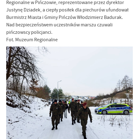
firm będących naszymi partnerami oraz innych dostawców usług.
Regionalne w Pińczowie, reprezentowane przez dyrektor
Firmy te działają w charakterze pośredników prezentujących nasze
Justynę Dziadek, a ciepły posiłek dla piechurów ufundował
treści w postaci wiadomości, ofert, komunikatów mediów
Burmistrz Miasta i Gminy Pińczów Włodzimierz Badurak.
społecznościowych.
Nad bezpieczeństwem uczestników marszu czuwali
pińczowscy policjanci.
Fot. Muzeum Regionalne