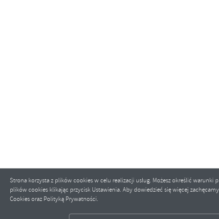
Strona korzysta z plików cookies w celu realizacji usług. Możesz określić warunk
plików cookies klikając przycisk Ustawienia. Aby dowiedzieć się więcej zachęcamy
ZAPISZ WYBRANE
Cookies oraz Polityką Prywatności.