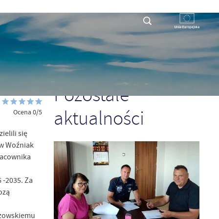
RYSTY
DLA PRZEDSIĘBIORCY
KONTAKT
POPRZEDNI
NASTĘPNY
Pozostałe
aktualności
Ocena 0/5
lili się
ław Woźniak
racownika
 -2035. Za
ozą
ńczowskiemu