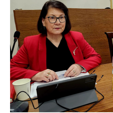
U
Sz
ws
N
Ni
um
Pl