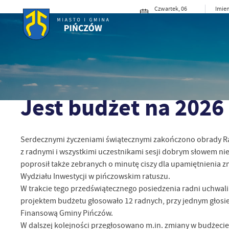
Przejdź do menu.
Przejdź do wyszukiwarki.
Przejdź do treści.
Przejdź do ustawień wielkości czcionki.
Włącz wersję kontrastową strony.
Czwartek, 06
Imien
sierpnia 2026
Jakub
29°C
Słonecznie
MIASTO I G
Strona główna
Aktualności
Jest budżet na 2026 rok
23 - 12 - 2025
Jest budżet na 2026
Serdecznymi życzeniami świątecznymi zakończono obrady Rady
z radnymi i wszystkimi uczestnikami sesji dobrym słowem nie 
poprosił także zebranych o minutę ciszy dla upamiętnienia 
Wydziału Inwestycji w pińczowskim ratuszu.
W trakcie tego przedświątecznego posiedzenia radni uchwalil
projektem budżetu głosowało 12 radnych, przy jednym głosi
Finansową Gminy Pińczów.
W dalszej kolejności przegłosowano m.in. zmiany w budżeci