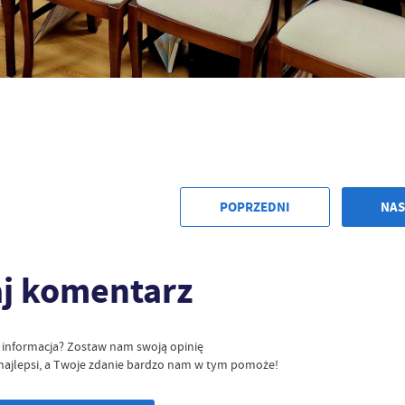
średników prezentujących nasze treści w postaci wiadomości, ofert, komunikatów medió
ołecznościowych.
POPRZEDNI
NAS
j komentarz
ę informacja? Zostaw nam swoją opinię
ć najlepsi, a Twoje zdanie bardzo nam w tym pomoże!