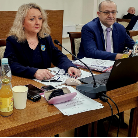
stawienia
anujemy Twoją prywatność. Możesz zmienić ustawienia cookies lub zaakceptować je
zystkie. W dowolnym momencie możesz dokonać zmiany swoich ustawień.
iezbędne
ezbędne pliki cookies służą do prawidłowego funkcjonowania strony internetowej i
ożliwiają Ci komfortowe korzystanie z oferowanych przez nas usług.
iki cookies odpowiadają na podejmowane przez Ciebie działania w celu m.in. dostosowani