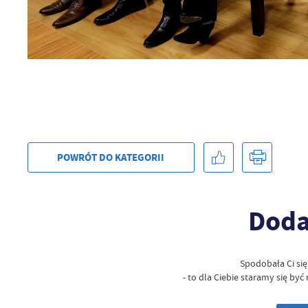
po
sp
POWRÓT
DO KATEGORII
Doda
Spodobała Ci si
- to dla Ciebie staramy się by