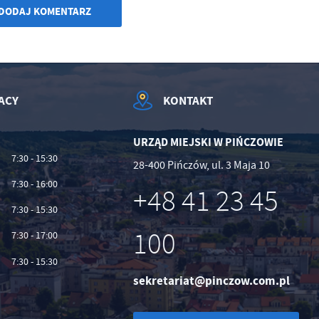
DODAJ KOMENTARZ
ACY
KONTAKT
URZĄD MIEJSKI W PIŃCZOWIE
7:30 - 15:30
28-400 Pińczów, ul. 3 Maja 10
7:30 - 16:00
+48 41 23 45
7:30 - 15:30
100
7:30 - 17:00
7:30 - 15:30
sekretariat@pinczow.com.pl