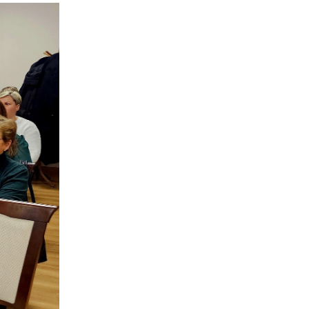
kom
z
ci
.
a