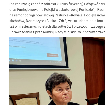
(na realizację zadań z zakresu kultury fizycznej) i Województ
oraz Funkcjonowanie Kolejki Wąskotorowej Ponidzie”). Radn
na remont drogi powiatowej Pasturka –Kowala. Podjęte uchwa
Michałów, Działoszyce i Busko –Zdrój ws. uruchomienia lini
też o miesięcznych dietach dla sołtysów i przewodniczącego 
Sprawozdania z prac Komisji Rady Miejskiej w Pińczowie zako