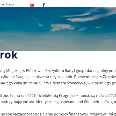
iny: Sława,
, Stefan
MINA
URZĄD
DLA MIESZKAŃCA
DLA TU
 rok
 Miejskiej w Pińczowie. Prezydium Rady i gospodarze gminy podzie
tylko na święta, ale także na cały 2026 rok. Przewodniczący Zdzis
zmarłego kilka dni temu Ś.P. Waldemara Szymczyka, wieloletniego p
i budżet na rok 2026 i Wieloletnią Prognozę Finansową na lata 2026
e wstrzymującym się. Identycznie glosowano nad Wieloletnią Progn
e na rok bieżący oraz udzielenie pomocy finansowej Powiatowi Pi