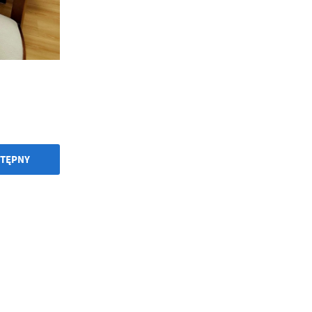
w
TĘPNY