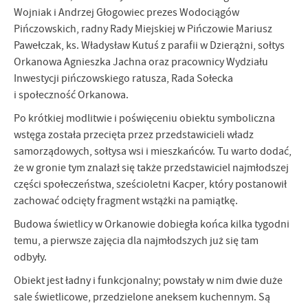
Wojniak i Andrzej Głogowiec prezes Wodociągów
firm będących naszymi partnerami oraz innych dostawców usług.
Firmy te działają w charakterze pośredników prezentujących nasze
Pińczowskich, radny Rady Miejskiej w Pińczowie Mariusz
treści w postaci wiadomości, ofert, komunikatów mediów
Pawełczak, ks. Władysław Kutuś z parafii w Dzierążni, sołtys
społecznościowych.
Orkanowa Agnieszka Jachna oraz pracownicy Wydziału
Inwestycji pińczowskiego ratusza, Rada Sołecka
i społeczność Orkanowa.
Po krótkiej modlitwie i poświęceniu obiektu symboliczna
wstęga została przecięta przez przedstawicieli władz
samorządowych, sołtysa wsi i mieszkańców. Tu warto dodać,
że w gronie tym znalazł się także przedstawiciel najmłodszej
części społeczeństwa, sześcioletni Kacper, który postanowił
zachować odcięty fragment wstążki na pamiątkę.
Budowa świetlicy w Orkanowie dobiegła końca kilka tygodni
temu, a pierwsze zajęcia dla najmłodszych już się tam
odbyły.
Obiekt jest ładny i funkcjonalny; powstały w nim dwie duże
sale świetlicowe, przedzielone aneksem kuchennym. Są