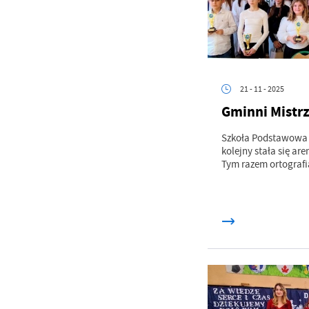
U
Sz
ws
21 - 11 - 2025
N
Gminni Mistrz
Ni
um
Szkoła Podstawowa n
Pl
kolejny stała się a
Wi
Tw
Tym razem ortografia
co
F
Te
Ci
Dz
Wi
na
zg
fu
A
An