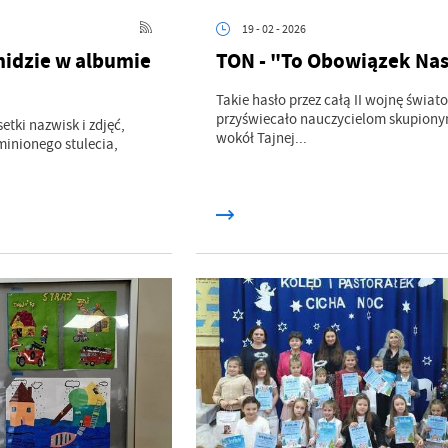
19 - 02 - 2026
idzie w albumie
TON - "To Obowiązek Na
Takie hasło przez całą II wojnę świat
przyświecało nauczycielom skupion
setki nazwisk i zdjęć,
wokół Tajnej...
minionego stulecia,