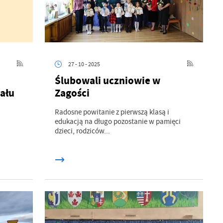
27 - 10 - 2025
Ślubowali uczniowie w
ału
Zagości
a
Radosne powitanie z pierwszą klasą i
kom
edukacją na długo pozostanie w pamięci
dzieci, rodziców...
z
ci