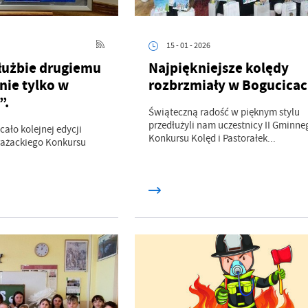
15 - 01 - 2026
służbie drugiemu
Najpiękniejsze kolędy
nie tylko w
rozbrzmiały w Bogucica
”.
Świąteczną radość w pięknym stylu
przedłużyli nam uczestnicy II Gminne
cało kolejnej edycji
Konkursu Kolęd i Pastorałek...
rażackiego Konkursu