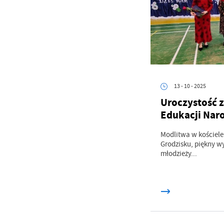
Co
Wi
in
po
wś
Wy
R
fu
Dz
st
Pr
Wi
an
13 - 10 - 2025
in
Uroczystość z
bę
po
Edukacji Nar
sp
Modlitwa w kościele
Grodzisku, piękny wy
młodzieży...