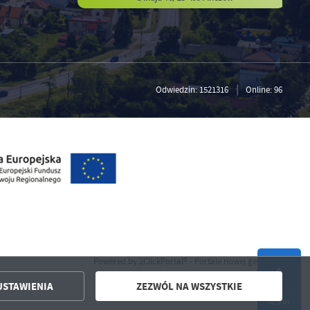
Odwiedzin: 1521316
Online: 96
Powered by
2ClickPortal®
- Portale nowej generacji
USTAWIENIA
ZEZWÓL NA WSZYSTKIE
DO GÓRY