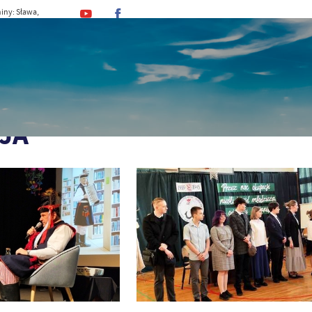
iny: Sława,
, Stefan
MINA
URZĄD
DLA MIESZKAŃCA
DLA TU
JA