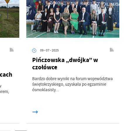
.
a
09 - 07 - 2025
Pińczowska „dwójka” w
w
czołówce
cach
Bardzo dobre wyniki na forum województwa
świętokrzyskiego, uzyskała po egzaminie
w
ósmoklasisty...
orem,