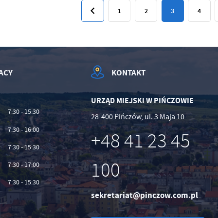
1
2
3
4
ACY
KONTAKT
URZĄD MIEJSKI W PIŃCZOWIE
7:30 - 15:30
28-400 Pińczów, ul. 3 Maja 10
7:30 - 16:00
+48 41 23 45
7:30 - 15:30
100
7:30 - 17:00
7:30 - 15:30
sekretariat@pinczow.com.pl