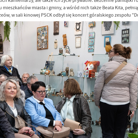
kich kamieniarzy, ale także ich życie prywatne. Bezcenne pamiątki r
 mieszkańców miasta i gminy, a wśród nich także Beata Kita, pełnią
ów, w sali kinowej PSCK odbył się koncert góralskiego zespołu "Du