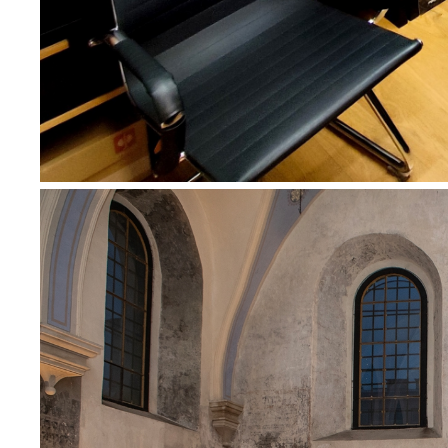
ws
N
Ni
um
Pl
Wi
Tw
co
F
Te
Ci
Dz
Wi
na
zg
fu
A
An
Co
Wi
in
po
wś