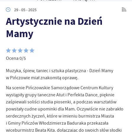
zapamiętanie wprowadzonych przez Ciebie ustawień oraz
personalizację określonych funkcjonalności czy prezentowanych
29 - 05 - 2025
treści.
Artystycznie na Dzień
Dzięki tym plikom cookies możemy zapewnić Ci większy komfort
Więcej
korzystania z funkcjonalności naszej strony poprzez dopasowanie
Mamy
jej do Twoich indywidualnych preferencji. Wyrażenie zgody na
funkcjonalne i personalizacyjne pliki cookies gwarantuje
Analityczne
dostępność większej ilości funkcji na stronie.
Analityczne pliki cookies pomagają nam rozwijać się i
dostosowywać do Twoich potrzeb.
Ocena 0/5
Cookies analityczne pozwalają na uzyskanie informacji w zakresie
Więcej
Muzyka, śpiew, taniec i sztuka plastyczna - Dzień Mamy
wykorzystywania witryny internetowej, miejsca oraz częstotliwości,
z jaką odwiedzane są nasze serwisy www. Dane pozwalają nam na
w Pińczowie miał znakomitą oprawę.
ocenę naszych serwisów internetowych pod względem ich
Reklamowe
Na scenie Pińczowskie Samorządowe Centrum Kultury
popularności wśród użytkowników. Zgromadzone informacje są
wystąpiły grupy taneczne Atut i Perfekta Dance, pięknie
Dzięki reklamowym plikom cookies prezentujemy Ci najciekawsze
przetwarzane w formie zanonimizowanej. Wyrażenie zgody na
informacje i aktualności na stronach naszych partnerów.
analityczne pliki cookies gwarantuje dostępność wszystkich
zaśpiewali soliści studia piosenki, a podczas warsztatów
funkcjonalności.
Promocyjne pliki cookies służą do prezentowania Ci naszych
powstały cudne upominki dla Mam. Oczywiście nie zabrakło
Więcej
komunikatów na podstawie analizy Twoich upodobań oraz Twoich
serdecznych życzeń, które w imieniu burmistrza Miasta
zwyczajów dotyczących przeglądanej witryny internetowej. Treści
i Gminy Pińczów Włodzimierza Baduraka przekazała
promocyjne mogą pojawić się na stronach podmiotów trzecich lub
wiceburmistrz Beata Kita, dołączając do swoich słów słodki