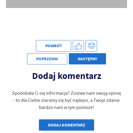
Firmy te działają w charakterze pośredników prezentujących nasze
treści w postaci wiadomości, ofert, komunikatów mediów
społecznościowych.
POWRÓT
POPRZEDNI
NASTĘPNY
Dodaj komentarz
Spodobała Ci się informacja? Zostaw nam swoją opinię
- to dla Ciebie staramy się być najlepsi, a Twoje zdanie
bardzo nam w tym pomoże!
DODAJ KOMENTARZ