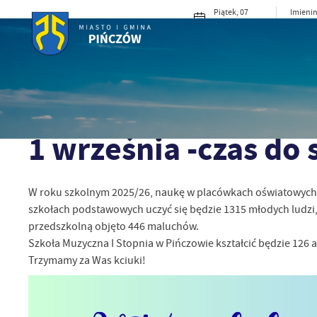
Przejdź do menu.
Przejdź do wyszukiwarki.
Przejdź do treści.
Przejdź do ustawień wielkości czcionki.
Włącz wersję kontrastową strony.
Piątek, 07
Imienin
sierpnia 2026
Konrad
20°C
Deszcz
MIASTO I G
Strona główna
Aktualności
1 września -czas do szkoły!
01 - 09 - 2025
1 września -czas do 
W roku szkolnym 2025/26, naukę w placówkach oświatowych f
szkołach podstawowych uczyć się będzie 1315 młodych ludzi, 
przedszkolną objęto 446 maluchów.
Szkoła Muzyczna I Stopnia w Pińczowie kształcić będzie 126 
Trzymamy za Was kciuki!