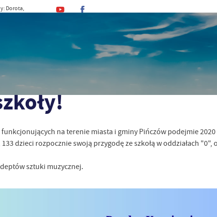
y: Dorota,
, Kajetan
MINA
URZĄD
DLA MIESZKAŃCA
DLA TU
szkoły!
unkcjonujących na terenie miasta i gminy Pińczów podejmie 2020
133 dzieci rozpocznie swoją przygodę ze szkołą w oddziałach "0", 
adeptów sztuki muzycznej.