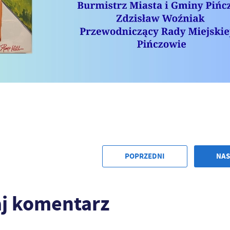
stawienia
anujemy Twoją prywatność. Możesz zmienić ustawienia cookies lub zaakceptować je
zystkie. W dowolnym momencie możesz dokonać zmiany swoich ustawień.
iezbędne
POPRZEDNI
NAS
ezbędne pliki cookies służą do prawidłowego funkcjonowania strony internetowej i
ożliwiają Ci komfortowe korzystanie z oferowanych przez nas usług.
iki cookies odpowiadają na podejmowane przez Ciebie działania w celu m.in. dostosowani
ęcej
j komentarz
oich ustawień preferencji prywatności, logowania czy wypełniania formularzy. Dzięki pli
okies strona, z której korzystasz, może działać bez zakłóceń.
unkcjonalne i personalizacyjne