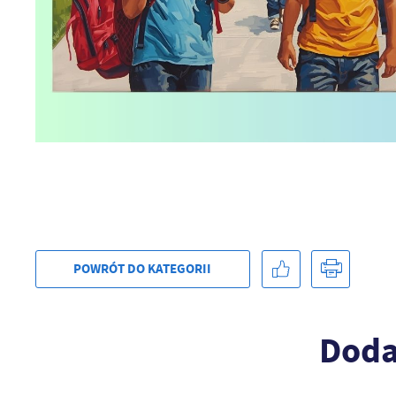
U
Sz
ws
N
POWRÓT
DO KATEGORII
Ni
um
Pl
Wi
Doda
Tw
co
F