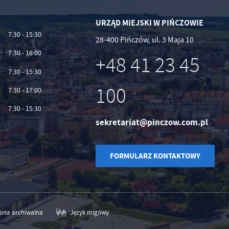
URZĄD MIEJSKI W PIŃCZOWIE
7:30 - 15:30
28-400 Pińczów, ul. 3 Maja 10
7:30 - 16:00
+48 41 23 45
7:30 - 15:30
100
7:30 - 17:00
7:30 - 15:30
sekretariat@pinczow.com.pl
FORMULARZ KONTAKTOWY
rona archiwalna
Język migowy