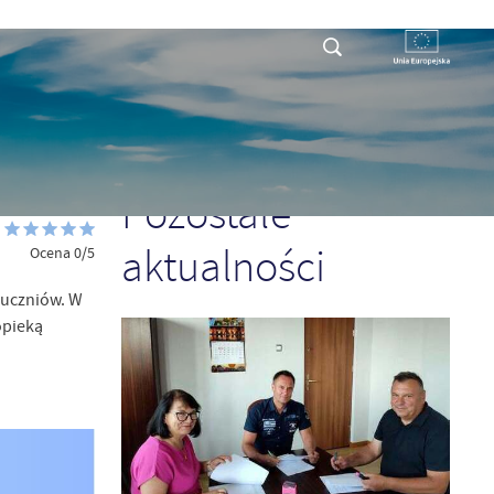
RYSTY
DLA PRZEDSIĘBIORCY
KONTAKT
POPRZEDNI
NASTĘPNY
Pozostałe
aktualności
Ocena 0/5
 uczniów. W
opieką