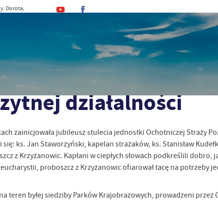
y: Dorota,
, Kajetan
MINA
URZĄD
DLA MIESZKAŃCA
DLA TU
zytnej działalności
ach zainicjowała jubileusz stulecia jednostki Ochotniczej Straży Po
ię: ks. Jan Staworzyński, kapelan strażaków, ks. Stanisław Kudełk
z z Krzyżanowic. Kapłani w ciepłych słowach podkreślili dobro, ja
ucharystii, proboszcz z Krzyżanowic ofiarował tacę na potrzeby je
i na teren byłej siedziby Parków Krajobrazowych, prowadzeni przez 