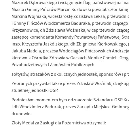
Mazurek Dąbrowskiego i wciągnięcie flagi państwowej na masz
Miasta i Gminy Pińczów Marcin Kozłowski powitał: członkini
Marcina Wojniaka, wicestarostę Zdzisława Leksa, przewodni
i Gminy Pińczów Włodzimierza Baduraka, przewodniczącego R
Krzyżanowice, dh Zdzisława Woźniaka, wiceprzewodniczącego
zastępcę komendanta Komendy Powiatowej Państwowej Straży
insp. Krzysztofa Jaskólskiego, dh Zbigniewa Kierkowskiego
Jakuba Madeja, prezesa Wodociągów Pińczowskich Andrzeja G
kierownik Ośrodka Zdrowia w Gackach Monikę Chmiel –Głogo
Pozabudżetowych i Zamówień Publicznych
sołtysów, strażaków z okolicznych jednostek, sponsorów i prz
Zebranych przywitał także prezes Zdzisław Woźniak, dziękują
stuletniej jednostki OSP.
Podniosłym momentem było odznaczenie Sztandaru OSP Krzy
i dh Włodzimierz Badurak, prezes Zarządu Miejsko –Gminneg
druhowie.
Złoty Medal za Zasługi dla Pożarnictwa otrzymali: