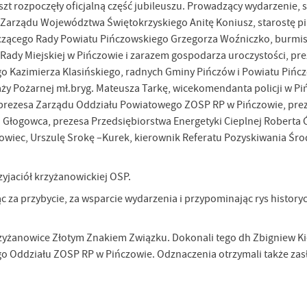
t rozpoczęły oficjalną część jubileuszu. Prowadzący wydarzenie, 
ę Zarządu Województwa Świętokrzyskiego Anitę Koniusz, starostę 
czącego Rady Powiatu Pińczowskiego Grzegorza Woźniczko, burmis
ady Miejskiej w Pińczowie i zarazem gospodarza uroczystości, pr
 Kazimierza Klasińskiego, radnych Gminy Pińczów i Powiatu Pińc
 Pożarnej mł.bryg. Mateusza Tarkę, wicekomendanta policji w Piń
, prezesa Zarządu Oddziału Powiatowego ZOSP RP w Pińczowie, pre
łogowca, prezesa Przedsiębiorstwa Energetyki Cieplnej Roberta Ć
wiec, Urszulę Srokę –Kurek, kierownik Referatu Pozyskiwania Śr
yjaciół krzyżanowickiej OSP.
c za przybycie, za wsparcie wydarzenia i przypominając rys history
żanowice Złotym Znakiem Związku. Dokonali tego dh Zbigniew K
o Oddziału ZOSP RP w Pińczowie. Odznaczenia otrzymali także zas