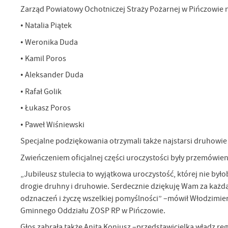
Zarząd Powiatowy Ochotniczej Straży Pożarnej w Pińczowie
• Natalia Piątek
• Weronika Duda
• Kamil Poros
• Aleksander Duda
• Rafał Golik
• Łukasz Poros
• Paweł Wiśniewski
Specjalne podziękowania otrzymali także najstarsi druhowi
Zwieńczeniem oficjalnej części uroczystości były przemówie
„Jubileusz stulecia to wyjątkowa uroczystość, której nie był
drogie druhny i druhowie. Serdecznie dziękuję Wam za każdą
odznaczeń i życzę wszelkiej pomyślności” –mówił Włodzimier
Gminnego Oddziału ZOSP RP w Pińczowie.
Głos zabrała także Anita Koniusz –przedstawicielka władz re