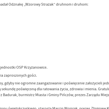
 nadał Odznakę „Wzorowy Strażak” druhnom i druhom:
e jednostki OSP Krzyżanowice.
nia zaproszonych gości.
oby, gdyby nie ogromne zaangażowanie i poświęcenie założycieli jed
 sekundę poświęconą dla ratowania życia, zdrowia i mienia. Gratul
z Badurak, burmistrz Miasta i Gminy Pińczów, prezes Zarządu Miej
gionu świętokrzyskiego, starosta Marcin Wojniak, prezes Zbigniew 