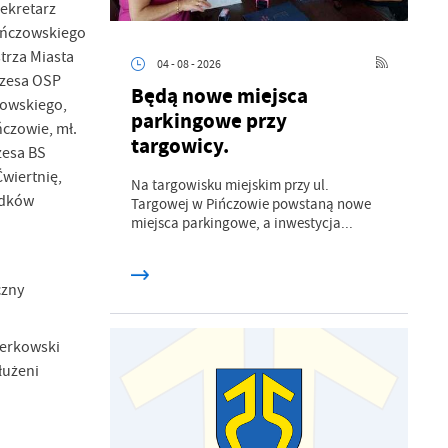
sekretarz
pińczowskiego
trza Miasta
04 - 08 - 2026
ezesa OSP
Będą nowe miejsca
zowskiego,
parkingowe przy
czowie, mł.
targowicy.
zesa BS
wiertnię,
Na targowisku miejskim przy ul.
odków
Targowej w Pińczowie powstaną nowe
miejsca parkingowe, a inwestycja...
czny
ierkowski
łużeni