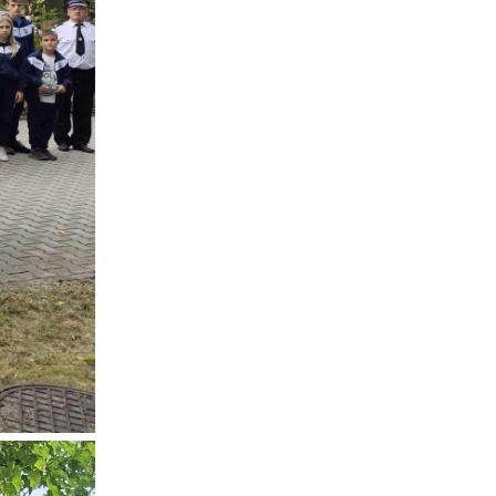
kom
z
ci
.
a
w