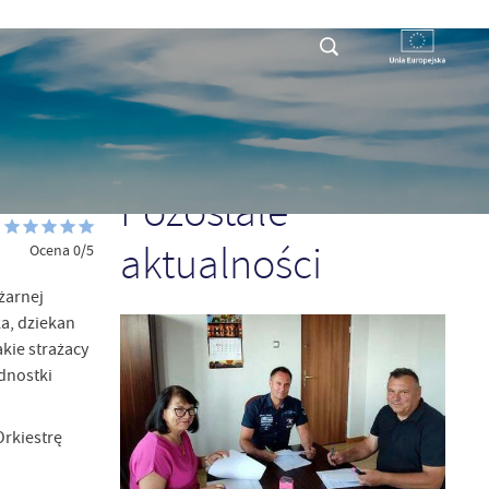
RYSTY
DLA PRZEDSIĘBIORCY
KONTAKT
POPRZEDNI
NASTĘPNY
Pozostałe
aktualności
Ocena 0/5
żarnej
a, dziekan
kie strażacy
dnostki
Orkiestrę