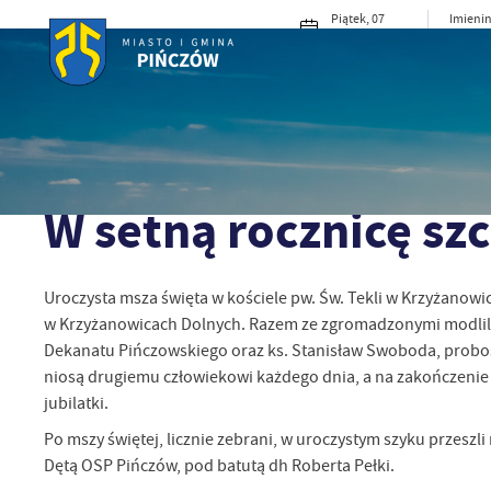
Przejdź do menu.
Przejdź do wyszukiwarki.
Przejdź do treści.
Przejdź do ustawień wielkości czcionki.
Włącz wersję kontrastową strony.
Piątek, 07
Imienin
sierpnia 2026
Konrad
17°C
Deszcz
MIASTO I G
Strona główna
Aktualności
W setną rocznicę szczytnej działalności
02 - 09 - 2024
W setną rocznicę szc
Uroczysta msza święta w kościele pw. Św. Tekli w Krzyżanowic
w Krzyżanowicach Dolnych. Razem ze zgromadzonymi modlili s
Dekanatu Pińczowskiego oraz ks. Stanisław Swoboda, proboszc
niosą drugiemu człowiekowi każdego dnia, a na zakończenie e
jubilatki.
Po mszy świętej, licznie zebrani, w uroczystym szyku przeszl
Dętą OSP Pińczów, pod batutą dh Roberta Pełki.