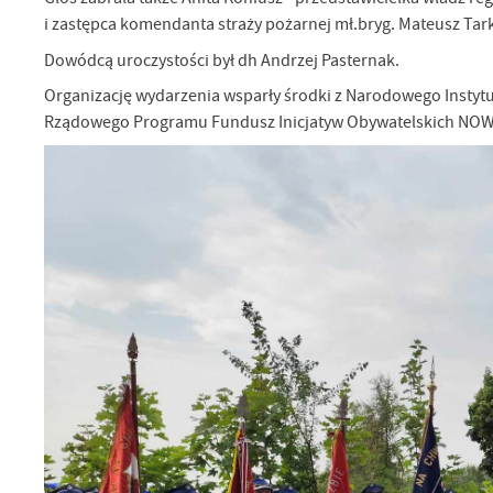
i zastępca komendanta straży pożarnej mł.bryg. Mateusz Tar
Dowódcą uroczystości był dh Andrzej Pasternak.
Organizację wydarzenia wsparły środki z Narodowego Insty
Rządowego Programu Fundusz Inicjatyw Obywatelskich NOWEF
U
Sz
ws
N
Ni
um
Pl
Wi