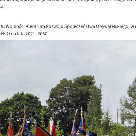
ka.
tutu Wolności -Centrum Rozwoju Społeczeństwa Obywatelskiego, w
IO na lata 2021 -2030.
stawienia
anujemy Twoją prywatność. Możesz zmienić ustawienia cookies lub zaakceptować je
zystkie. W dowolnym momencie możesz dokonać zmiany swoich ustawień.
iezbędne
ezbędne pliki cookies służą do prawidłowego funkcjonowania strony internetowej i
ożliwiają Ci komfortowe korzystanie z oferowanych przez nas usług.
iki cookies odpowiadają na podejmowane przez Ciebie działania w celu m.in. dostosowani
ęcej