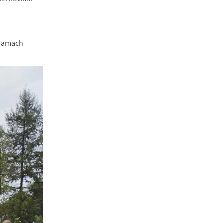
 ramach
a