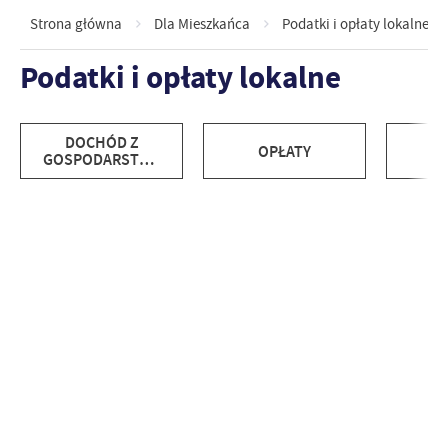
Strona główna
Dla Mieszkańca
Podatki i opłaty lokalne
Podatki i opłaty lokalne
DOCHÓD Z
OPŁATY
P
GOSPODARSTWA
ROLNEGO