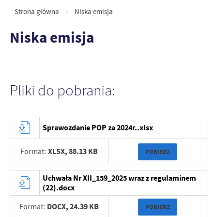
Strona główna
Niska emisja
Niska emisja
Pliki do pobrania:
Sprawozdanie POP za 2024r..xlsx
XLSX,
88.13 KB
Format:
POBIERZ
Uchwała Nr XII_159_2025 wraz z regulaminem
(22).docx
DOCX,
24.39 KB
Format:
POBIERZ