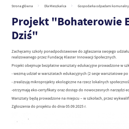
Strona główna
Dla Mieszkańca
Gospodarka odpadami komunaln
Projekt "Bohaterowie E
Dziś"
Zachęcamy szkoły ponadpodstawowe do zgłaszania swojego udziału w
realizowanego przez Fundację Klaster Innowacji Społecznych.
Projekt obejmuje bezpłatne warsztaty edukacyjne prowadzone w szkoł
- wezmą udział w warsztatach edukacyjnych (2 sesje warsztatowe po 
- zrealizują mikroprojekty ekologiczne na rzecz lokalnych społeczno
-otrzymają eko-certyfikaty oraz dostęp do nowoczesnych narzędzi ed
Warsztaty będą prowadzone na miejscu – w szkołach, przez wykwalif
Zgłoszenia do projektu do dnia 05.09.2025 r.