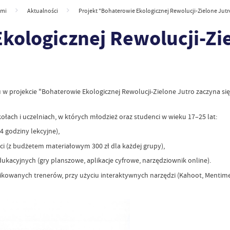
ymi
Aktualności
Projekt "Bohaterowie Ekologicznej Rewolucji-Zielone Jutro
kologicznej Rewolucji-Zie
 projekcie "Bohaterowie Ekologicznej Rewolucji-Zielone Jutro zaczyna się
ach i uczelniach, w których młodzież oraz studenci w wieku 17–25 lat:
4 godziny lekcyjne),
ści (z budżetem materiałowym 300 zł dla każdej grupy),
ukacyjnych (gry planszowe, aplikacje cyfrowe, narzędziownik online).
ikowanych trenerów, przy użyciu interaktywnych narzędzi (Kahoot, Mentimet