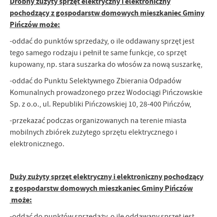
Drobny zużyty sprzęt elektryczny i elektroniczny
pochodzący z gospodarstw domowych mieszkaniec Gminy
Pińczów może:
-oddać do punktów sprzedaży, o ile oddawany sprzęt jest
tego samego rodzaju i pełnił te same funkcje, co sprzęt
kupowany, np. stara suszarka do włosów za nową suszarkę,
-oddać do Punktu Selektywnego Zbierania Odpadów
Komunalnych prowadzonego przez Wodociągi Pińczowskie
Sp. z o.o., ul. Republiki Pińczowskiej 10, 28-400 Pińczów,
-przekazać podczas organizowanych na terenie miasta
mobilnych zbiórek zużytego sprzętu elektrycznego i
elektronicznego.
Duży zużyty sprzęt elektryczny i elektroniczny pochodzący
z gospodarstw domowych mieszkaniec Gminy Pińczów
może:
-oddać do punktów sprzedaży, o ile oddawany sprzęt jest