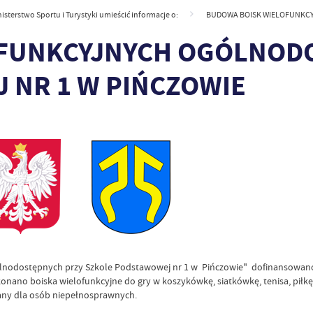
sterstwo Sportu i Turystyki umieścić informacje o:
BUDOWA BOISK WIELOFUNKCY
FUNKCYJNYCH OGÓLNOD
 NR 1 W PIŃCZOWIE
ólnodostępnych przy Szkole Podstawowej nr 1 w Pińczowie" dofinansowano
konano boiska wielofunkcyjne do gry w koszykówkę, siatkówkę, tenisa, piłk
wany dla osób niepełnosprawnych.